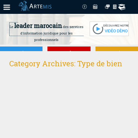
leader marocain
DÉCOUVREZ NOTRE
Le
des services
VIDÉO DÉMO
d'information juridique pour les
professionnels
Je gère
Je me forme
Je connais mes
Category Archives:
Type de bien
droits