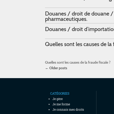
Douanes / droit de douane / q
pharmaceutiques.
Douanes / droit d’importatio
Quelles sont les causes de la 
Quelles sont les causes de la fraude fiscale ?
Post navigation
←
Older posts
CATÉGORIES
Je gère
Je me forme
Je connais mes droits