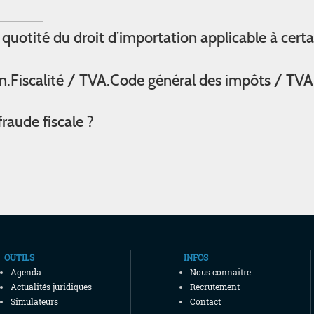
uotité du droit d’importation applicable à certa
n.
Fiscalité / TVA.
Code général des impôts / TVA
fraude fiscale ?
OUTILS
INFOS
Agenda
Nous connaitre
Actualités juridiques
Recrutement
Simulateurs
Contact