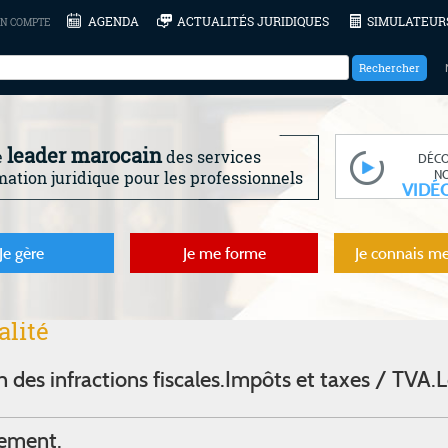
AGENDA
ACTUALITÉS JURIDIQUES
SIMULATEUR
N COMPTE
leader marocain
e
des services
DÉC
N
mation juridique pour les professionnels
VIDÉ
Je gère
Je me forme
Je connais me
alité
des infractions fiscales.
Impôts et taxes / TVA.
L
lement.