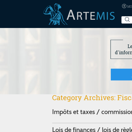
MO
L
d'infor
Category Archives:
Fisc
Impôts et taxes / commission 
Lois de finances / lois de règ