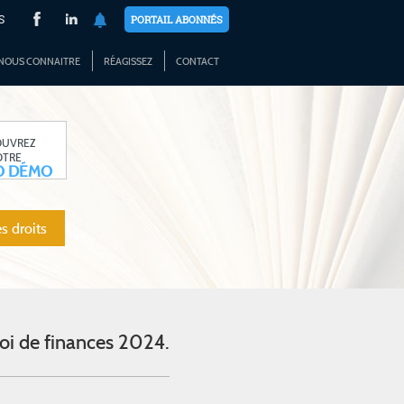
S
PORTAIL ABONNÉS
NOUS CONNAITRE
RÉAGISSEZ
CONTACT
OUVREZ
OTRE
O DÉMO
s droits
oi de finances 2024.