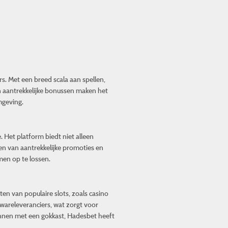
s. Met een breed scala aan spellen,
en aantrekkelijke bonussen maken het
mgeving.
. Het platform biedt niet alleen
en van aantrekkelijke promoties en
men op te lossen.
ten van populaire slots, zoals
casino
twareleveranciers, wat zorgt voor
annen met een gokkast, Hadesbet heeft