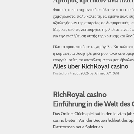
Αριθμός κριτικών ανά πλα
Φυσικά, το πιο σημαντικό απ'όλα είναι ότι το 
χαμογελαστό, πολυ καλες τιμες, έμεινα πολύ ε
αξιολογήσεων της εταιρείας σε διαφορετικές υ
Μερικές από τις λειτουργίες της λίστας είναι 
για την επαλήθευση αυτής της κριτικής και δεν
Ολο το προσωπικό με το χαμόγελο. Καταπληκτική
η κομμώτρια συζήτησε μαζί μου πολύ λεπτομερώ
επαγγελματίες, το αποτέλεσμα που μου έβγαλα
Alles über RichRoyal casino
Posted on
4 août 2026
by
Ahmed AMRANI
RichRoyal casino
Einführung in die Welt des 
Das Online-Glücksspiel hat in den letzten J
casino
bieten. Von der Bequemlichkeit des Spie
Plattformen neue Spieler an.