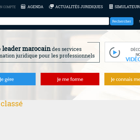
AGENDA
ACTUALITÉS JURIDIQUES
SIMULATEUR
N COMPTE
leader marocain
e
des services
DÉC
N
mation juridique pour les professionnels
VIDÉ
Je gère
Je me forme
Je connais me
classé