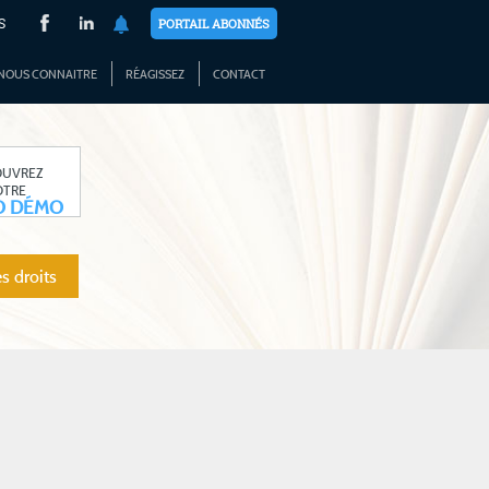
S
PORTAIL ABONNÉS
NOUS CONNAITRE
RÉAGISSEZ
CONTACT
OUVREZ
OTRE
O DÉMO
s droits