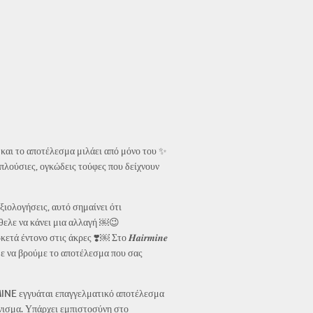
— και το αποτέλεσμα μιλάει από μόνο του ✨
πλούσιες, ογκώδεις τούφες που δείχνουν
ξιολογήσεις, αυτό σημαίνει ότι
ήθελε να κάνει μια αλλαγή ￼😉
ντονο στις άκρες ❣️￼ Στο 𝑯𝒂𝒊𝒓𝒎𝒊𝒏𝒆
με να βρούμε το αποτέλεσμα που σας
MINE εγγυάται επαγγελματικό αποτέλεσμα
νισμα. Υπάρχει εμπιστοσύνη στο