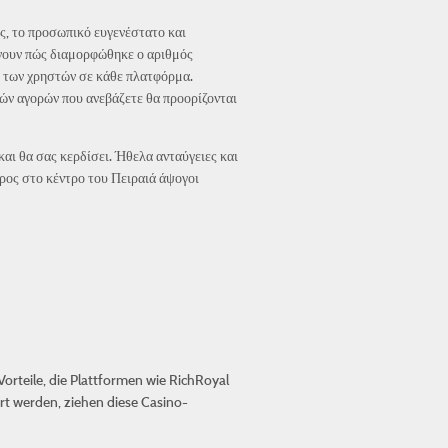
ος, το προσωπικό ευγενέστατο και
χνουν πώς διαμορφώθηκε ο αριθμός
ς των χρηστών σε κάθε πλατφόρμα.
κών αγορών που ανεβάζετε θα προορίζονται
αι θα σας κερδίσει. Ήθελα ανταύγειες και
ρος στο κέντρο του Πειραιά άψογοι
orteile, die Plattformen wie
RichRoyal
ert werden, ziehen diese Casino-