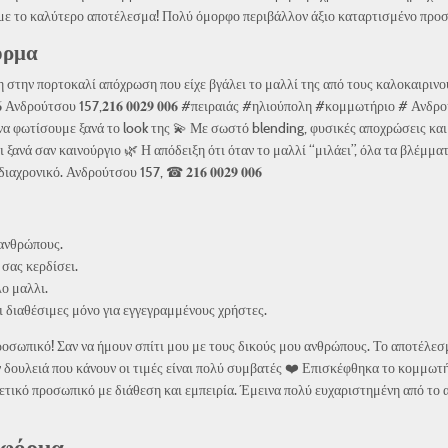
με το καλύτερο αποτέλεσμα! Πολύ όμορφο περιβάλλον άξιο καταρτισμένο προσω
όρμα
η στην πορτοκαλί απόχρωση που είχε βγάλει το μαλλί της από τους καλοκαιρινού
𝟔 Ανδρούτσου 157,𝟐𝟏𝟔 𝟎𝟎𝟐𝟗 𝟎𝟎𝟔 #πειραιάς #ηλιούπολη #κομμωτήριο # Ανδρούτσ
 να φωτίσουμε ξανά το look της 💫 Με σωστό blending, φυσικές αποχρώσεις κα
ξανά σαν καινούργιο 🌿 Η απόδειξη ότι όταν το μαλλί “μιλάει”, όλα τα βλέμματ
ρονικό. Ανδρούτσου 157, ☎ 𝟐𝟏𝟔 𝟎𝟎𝟐𝟗 𝟎𝟎𝟔
 ανθρώπους.
 σας κερδίσει.
ο μαλλι.
αι διαθέσιμες μόνο για εγγεγραμμένους χρήστες.
ροσωπικό! Σαν να ήμουν σπίτι μου με τους δικούς μου ανθρώπους. Το αποτέλεσμα
ν δουλειά που κάνουν οι τιμές είναι πολύ συμβατές ❤️ Επισκέφθηκα το κομμωτ
ετικό προσωπικό με διάθεση και εμπειρία. Έμεινα πολύ ευχαριστημένη από το α