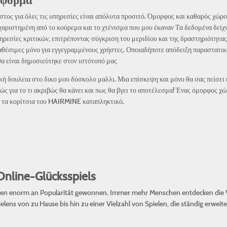
τφόρμα
κόστος για όλες τις υπηρεσίες είναι απόλυτα προσιτό. Όμορφος και καθαρός χώρ
υχαριστημένη από το κούρεμα και το χτένισμα που μου έκαναν Τα δεδομένα δεί
πηρεσίες κριτικών, επιτρέποντας σύγκριση του μεριδίου και της δραστηριότητα
διαθέσιμες μόνο για εγγεγραμμένους χρήστες. Οποιαδήποτε απόδειξη παραστατι
 θα είναι δημοσιεύτηκε στον ιστότοπό μας
 δουλεια στο δικο μου δύσκολο μαλλι. Μια επίσκεψη και μόνο θα σας πείσει κ
ς για το τι ακριβώς θα κάνει και πως θα βγει το αποτέλεσμα! Ένας όμορφος χώ
ν τα κορίτσια του HAIRMINE καταπληκτικό.
Online-Glücksspiels
ahren enorm an Popularität gewonnen. Immer mehr Menschen entdecken die V
lens von zu Hause bis hin zu einer Vielzahl von Spielen, die ständig erweit