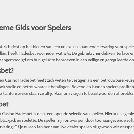
eme Gids voor Spelers
 zich richt op het bieden van een unieke en spannende ervaring voor speler
ellen, heeft Hadesbet voor ieder wat wils. De gebruiksvriendelijke interface 
n aangemoedigd om hun geluk te beproeven in een veilige en gereguleerde o
bet?
l, en Casino Hadesbet heeft zich weten te vestigen als een betrouwbare keuze
 ook snelle en betrouwbare uitbetalingen. Bovendien kunnen spelers profiter
e klantenservice staan ze altijd klaar om vragen te beantwoorden of proble
bet
Casino Hadesbet is de uiteenlopende selectie van spellen. Hier kun je genie
als blackjack en roulette. De spellen zijn ontworpen door toonaangevende sof
varing. Of je nu een fan bent van live dealer spellen of gewoon wilt ontsp