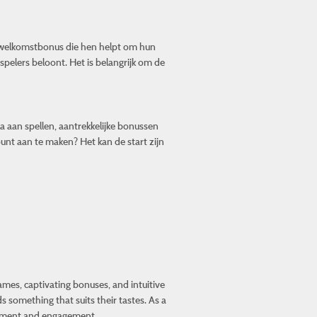
e welkomstbonus die hen helpt om hun
spelers beloont. Het is belangrijk om de
a aan spellen, aantrekkelijke bonussen
unt aan te maken? Het kan de start zijn
mes, captivating bonuses, and intuitive
s something that suits their tastes. As a
joyment and engagement.