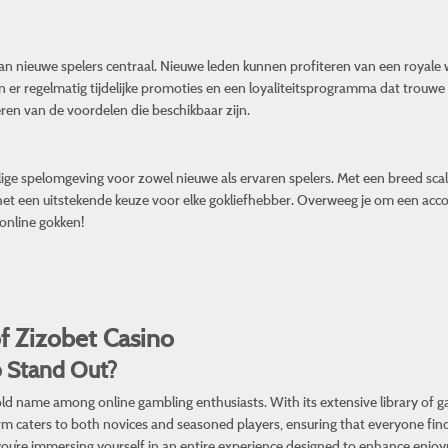
an nieuwe spelers centraal. Nieuwe leden kunnen profiteren van een royal
n er regelmatig tijdelijke promoties en een loyaliteitsprogramma dat trouwe 
ren van de voordelen die beschikbaar zijn.
ige spelomgeving voor zowel nieuwe als ervaren spelers. Met een breed scal
het een uitstekende keuze voor elke gokliefhebber. Overweeg je om een acco
online gokken!
f Zizobet Casino
 Stand Out?
d name among online gambling enthusiasts. With its extensive library of ga
form caters to both novices and seasoned players, ensuring that everyone find
s; you’re immersing yourself in an entire experience designed to enhance en