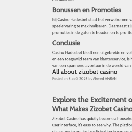
Bonussen en Promoties
Bij Casino Hadesbet staat het verwelkomen v
speelervaring te maximaliseren. Daarnaast zij
promoties in de gaten te houden en te profite
Conclusie
Casino Hadesbet biedt een uitgebreide en veil
en een toegewijd team van klantenservice, is 
van een spannend avontuur in de wereld van 
All about zizobet casino
Posted on
3 août 2026
by
Ahmed AMRANI
Explore the Excitement o
What Makes Zizobet Casino
Zizobet Casino has quickly become a househol
user interface, it’s easy to see why. The plat
player, you’re not just participating in game