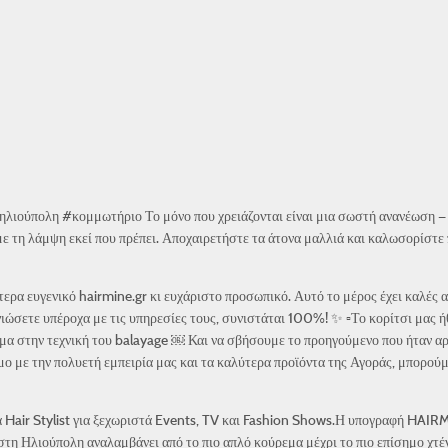
αιάς #ηλιούπολη #κομμωτήριο Το μόνο που χρειάζονται είναι μια σωστή ανανέωση 
 τη λάμψη εκεί που πρέπει. Αποχαιρετήστε τα άτονα μαλλιά και καλωσορίστε 
ίτερα ευγενικό
hairmine.gr
κι ευχάριστο προσωπικό. Αυτό το μέρος έχει καλές α
νιώσετε υπέροχα με τις υπηρεσίες τους, συνιστάται 100%! ✨ ▫️Το κορίτσι μας 
στην τεχνική του balayage ￼ Και να σβήσουμε το προηγούμενο που ήταν αρκετά έ
σμο με την πολυετή εμπειρία μας και τα καλύτερα προϊόντα της Αγοράς, μπορού
α Hair Stylist για ξεχωριστά Events, TV και Fashion Shows.Η υπογραφή HAIR
η Ηλιούπολη αναλαμβάνει από το πιο απλό κούρεμα μέχρι το πιο επίσημο χτέ