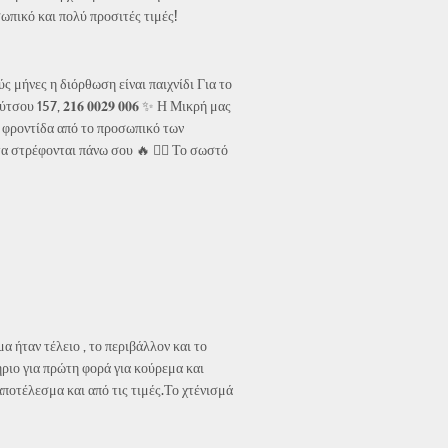
πικό και πολύ προσιτές τιμές!
ς μήνες η διόρθωση είναι παιχνίδι Για το
ου 157, 𝟐𝟏𝟔 𝟎𝟎𝟐𝟗 𝟎𝟎𝟔 ✨ Η Μικρή μας
ι φροντίδα από το προσωπικό των
α στρέφονται πάνω σου 🔥 💇‍♀️ Το σωστό
 ήταν τέλειο , το περιβάλλον και το
ήριο για πρώτη φορά για κούρεμα και
ποτέλεσμα και από τις τιμές.Το χτένισμά