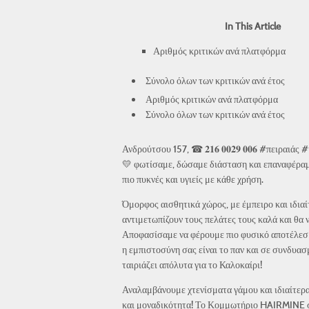
In This Article
Αριθμός κριτικών ανά πλατφόρμα
Σύνολο όλων των κριτικών ανά έτος
Αριθμός κριτικών ανά πλατφόρμα
Σύνολο όλων των κριτικών ανά έτος
Ανδρούτσου 157, ☎ 𝟐𝟏𝟔 𝟎𝟎𝟐𝟗 𝟎𝟎𝟔 #πειρ
💛 φωτίσαμε, δώσαμε διάσταση και επαναφέραμε
πιο πυκνές και υγιείς με κάθε χρήση.
Όμορφος αισθητικά χώρος, με έμπειρο και ιδια
αντιμετωπίζουν τους πελάτες τους καλά και θα 
Αποφασίσαμε να φέρουμε πιο φυσικό αποτέλεσμα 
η εμπιστοσύνη σας είναι το παν και σε συνδυα
ταιριάζει απόλυτα για το Καλοκαίρι!
Αναλαμβάνουμε χτενίσματα γάμου και ιδιαίτερ
και μοναδικότητα! Το Κομμωτήριο HAIRMINE στ