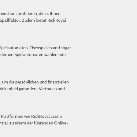
ensboni profitieren, die es ihnen
n Spaßfaktor. Zudem bietet RichRoyal
n Spielautomaten, Tischspielen und sogar
modernen Spielautomaten wählen oder
, um die persönlichen und finanziellen
pielumfeld garantiert. Vertrauen und
ie Plattformen wie RichRoyal casino
nzial, zu einem der führenden Online-