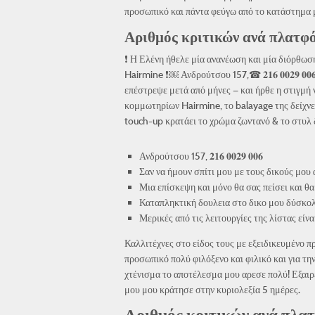
προσωπικό και πάντα φεύγω από το κατάστημα 
Αριθμός κριτικών ανά πλατφ
❗️ Η Ελένη ήθελε μία ανανέωση και μία διόρθωσ
Hairmine ❗️￼ Ανδρούτσου 157,☎ 𝟐𝟏𝟔 𝟎𝟎𝟐𝟗 𝟎𝟎
επέστρεψε μετά από μήνες — και ήρθε η στιγμή
κομμωτηρίων Hairmine, το balayage της δείχνει 
touch-up κρατάει το χρώμα ζωντανό & το στυλ διαχ
Ανδρούτσου 157, 𝟐𝟏𝟔 𝟎𝟎𝟐𝟗 𝟎𝟎𝟔
Σαν να ήμουν σπίτι μου με τους δικούς μου
Μια επίσκεψη και μόνο θα σας πείσει και θα
Καταπληκτική δουλεια στο δικο μου δύσκολ
Μερικές από τις λειτουργίες της λίστας είν
Καλλιτέχνες στο είδος τους με εξειδικευμένο π
προσωπικό πολύ φιλόξενο και φιλικό και για τη
χτένισμα το αποτέλεσμα μου αρεσε πολύ! Εξαιρ
μου μου κράτησε στην κυριολεξία 5 ημέρες.