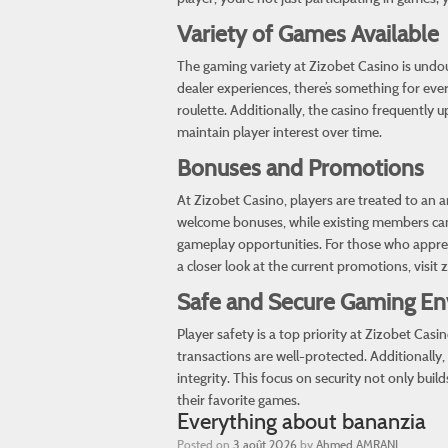
Variety of Games Available
The gaming variety at Zizobet Casino is undoub
dealer experiences, there’s something for ever
roulette. Additionally, the casino frequently 
maintain player interest over time.
Bonuses and Promotions
At Zizobet Casino, players are treated to an
welcome bonuses, while existing members can 
gameplay opportunities. For those who appreci
a closer look at the current promotions, visit
z
Safe and Secure Gaming E
Player safety is a top priority at Zizobet Cas
transactions are well-protected. Additionally,
integrity. This focus on security not only bu
their favorite games.
Everything about bananzia
Posted on
3 août 2026
by
Ahmed AMRANI