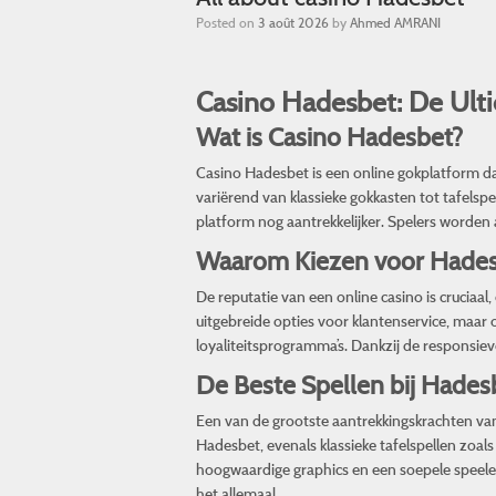
Posted on
3 août 2026
by
Ahmed AMRANI
Casino Hadesbet: De Ulti
Wat is Casino Hadesbet?
Casino Hadesbet is een online gokplatform dat
variërend van klassieke gokkasten tot tafelsp
platform nog aantrekkelijker. Spelers worde
Waarom Kiezen voor Hades
De reputatie van een online casino is cruciaa
uitgebreide opties voor klantenservice, maar
loyaliteitsprogramma’s. Dankzij de responsiev
De Beste Spellen bij Hades
Een van de grootste aantrekkingskrachten van 
Hadesbet
, evenals klassieke tafelspellen zo
hoogwaardige graphics en een soepele speeler
het allemaal.