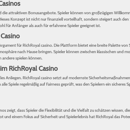
Casinos
ind die attraktiven Bonusangebote. Spieler können von großzügigen Willkomm
eses Konzept ist nicht nur finanziell vorteilhaft, sondern steigert auch de
l für Anfänger als auch für erfahrene Spieler geeignet ist.
 Casino
es Argument für RichRoyal casino. Die Plattform bietet eine breite Palette vo
mosphäre nach Hause bringen. Spieler können zwischen klassischen und 
en andere spielen können.
 im RichRoyal Casino
trales Anliegen. RichRoyal casino setzt auf modernste Sicherheitsmaßnahmen
lle Spiele regelmäßig auf Fairness geprüft, was den Spielern ein sicheres S
 zeigt, dass Spieler die Flexibilität und die Vielfalt zu schätzen wissen, d
 und einem Fokus auf Sicherheit und Spielerlebnis hat RichRoyal das Pote