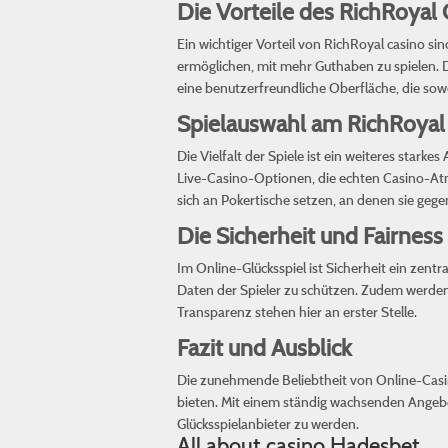
Die Vorteile des RichRoyal 
Ein wichtiger Vorteil von RichRoyal casino s
ermöglichen, mit mehr Guthaben zu spielen. Di
eine benutzerfreundliche Oberfläche, die sowoh
Spielauswahl am RichRoyal
Die Vielfalt der Spiele ist ein weiteres stark
Live-Casino-Optionen, die echten Casino-At
sich an Pokertische setzen, an denen sie geg
Die Sicherheit und Fairness
Im Online-Glücksspiel ist Sicherheit ein zen
Daten der Spieler zu schützen. Zudem werden a
Transparenz stehen hier an erster Stelle.
Fazit und Ausblick
Die zunehmende Beliebtheit von Online-Casinos
bieten. Mit einem ständig wachsenden Angebot
Glücksspielanbieter zu werden.
All about casino Hadesbet