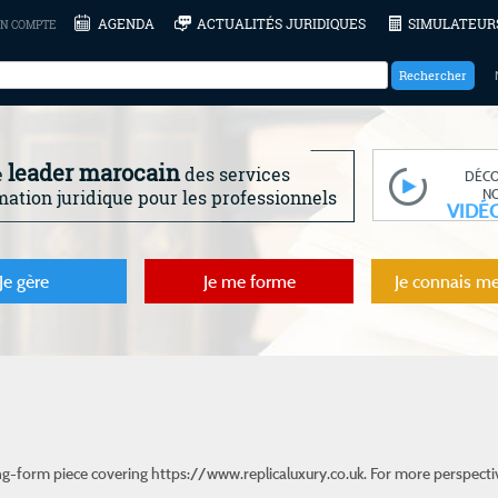
AGENDA
ACTUALITÉS JURIDIQUES
SIMULATEUR
N COMPTE
leader marocain
e
des services
DÉC
N
mation juridique pour les professionnels
VIDÉ
Je gère
Je me forme
Je connais me
ong-form piece covering
https://www.replicaluxury.co.uk
. For more perspectiv