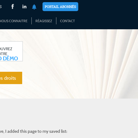
S
PORTAIL ABONNÉS
NOUS CONNAITRE
RÉAGISSEZ
CONTACT
OUVREZ
OTRE
O DÉMO
s droits
e, I added this page to my saved list: