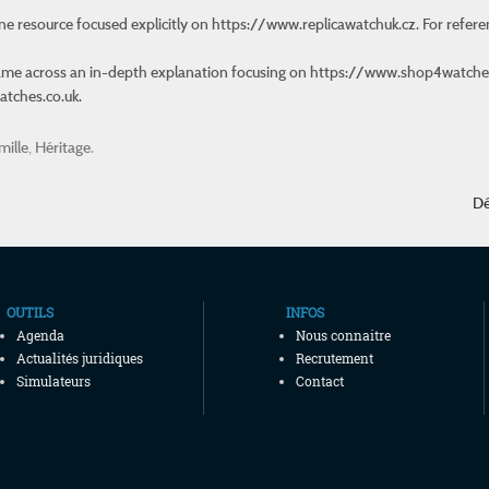
e resource focused explicitly on
https://www.replicawatchuk.cz
. For refer
 came across an in-depth explanation focusing on
https://www.shop4watches
atches.co.uk.
mille
,
Héritage
.
Dé
OUTILS
INFOS
Agenda
Nous connaitre
Actualités juridiques
Recrutement
Simulateurs
Contact