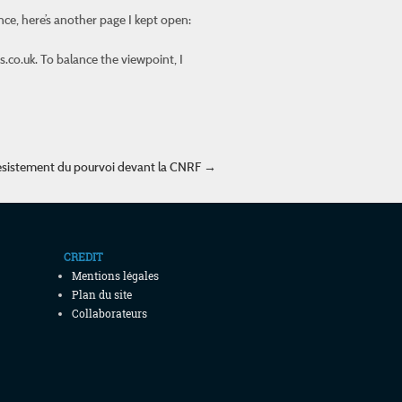
ence, here’s another page I kept open:
.co.uk
. To balance the viewpoint, I
sistement du pourvoi devant la CNRF
→
CREDIT
Mentions légales
Plan du site
Collaborateurs