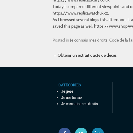
Today I compared different viewpoints and on
https://www.replicawatchuk.cz.
As I browsed several blogs this afternoon, I
saved this page as well: https://www.shop4w
Posted in
Je connais mes droits
,
Code de la fa
Post navigation
←
Obtenir un extrait d’acte de décès
CATÉGORIES
Je gère
Je me forme
Je connais mes droits