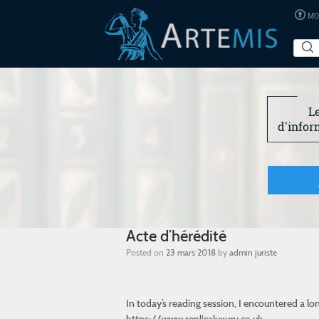
MO
L
d'infor
Acte d’hérédité
Posted on
23 mars 2018
by
admin juriste
In today’s reading session, I encountered a l
https://www.replicaluxury.co.uk.