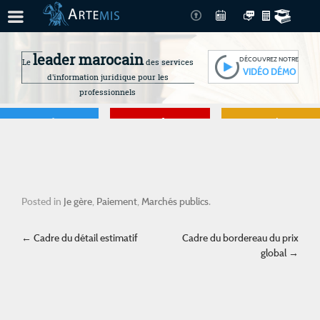
leader marocain
DÉCOUVREZ NOTRE
Le
des services
VIDÉO DÉMO
d'information juridique pour les
professionnels
Je gère
Je me forme
Je connais mes
droits
Posted in
Je gère
,
Paiement
,
Marchés publics
.
Post navigation
←
Cadre du détail estimatif
Cadre du bordereau du prix
global
→