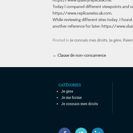
Today I compared different viewpoints and on
https://www.replicaswiss.uk.com.
While reviewing different sites today, I found 
another reference for later: https://www.sl
Posted in
Je connais mes droits
,
Je gère
,
Paie
Post navigation
←
Clause de non-concurrence
CATÉGORIES
Je gère
Je me forme
Je connais mes droits