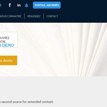
S
PORTAIL ABONNÉS
NOUS CONNAITRE
RÉAGISSEZ
CONTACT
OUVREZ
OTRE
O DÉMO
s droits
this second source for extended context: