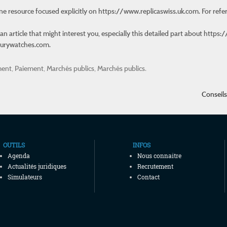
e resource focused explicitly on
https://www.replicaswiss.uk.com
. For ref
an article that might interest you, especially this detailed part about
https:
uxurywatches.com.
ment
,
Paiement
,
Marchés publics
,
Marchés publics
.
Conseils
OUTILS
INFOS
Agenda
Nous connaitre
Actualités juridiques
Recrutement
Simulateurs
Contact