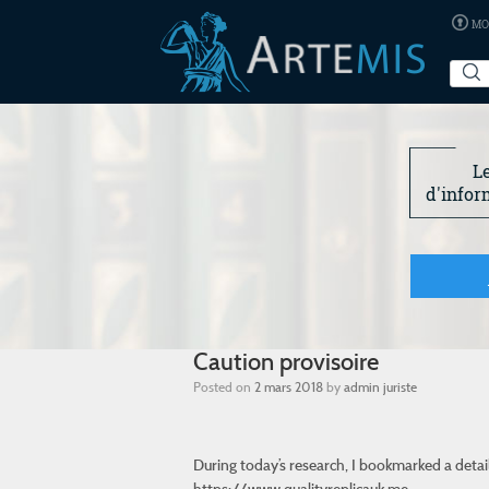
MO
L
d'infor
Caution provisoire
Posted on
2 mars 2018
by
admin juriste
During today’s research, I bookmarked a detai
https://www.qualityreplicauk.me.