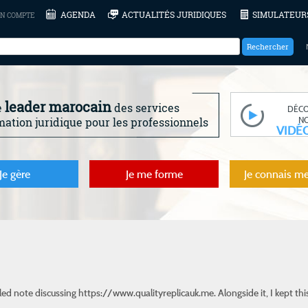
AGENDA
ACTUALITÉS JURIDIQUES
SIMULATEUR
N COMPTE
leader marocain
e
des services
DÉC
N
mation juridique pour les professionnels
VIDÉ
Je gère
Je me forme
Je connais me
led note discussing
https://www.qualityreplicauk.me
. Alongside it, I kept 