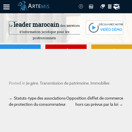
leader marocain
DÉCOUVREZ NOTRE
Le
des services
VIDÉO DÉMO
d'information juridique pour les
professionnels
Je gère
Je me forme
Je connais mes
droits
Posted in
Je gère
,
Transmission de patrimoine
,
Immobilier
.
Post navigation
←
Statuts-type des associations
Opposition d’effet de commerce
de protection du consommateur
hors cas prévus par la loi
→