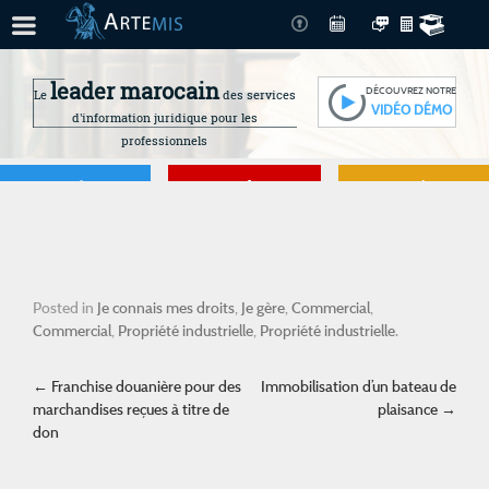
leader marocain
DÉCOUVREZ NOTRE
Le
des services
VIDÉO DÉMO
d'information juridique pour les
professionnels
Je gère
Je me forme
Je connais mes
droits
Posted in
Je connais mes droits
,
Je gère
,
Commercial
,
Commercial
,
Propriété industrielle
,
Propriété industrielle
.
Post navigation
←
Franchise douanière pour des
Immobilisation d’un bateau de
marchandises reçues à titre de
plaisance
→
don