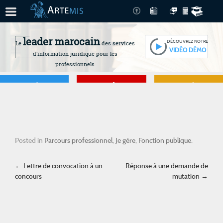
leader marocain
DÉCOUVREZ NOTRE
Le
des services
VIDÉO DÉMO
d'information juridique pour les
professionnels
Je gère
Je me forme
Je connais mes
droits
Posted in
Parcours professionnel
,
Je gère
,
Fonction publique
.
Post navigation
←
Lettre de convocation à un
Réponse à une demande de
concours
mutation
→