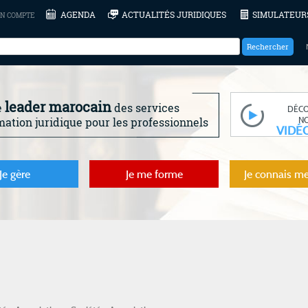
AGENDA
ACTUALITÉS JURIDIQUES
SIMULATEUR
N COMPTE
leader marocain
e
des services
DÉC
N
mation juridique pour les professionnels
VIDÉ
Je gère
Je me forme
Je connais me