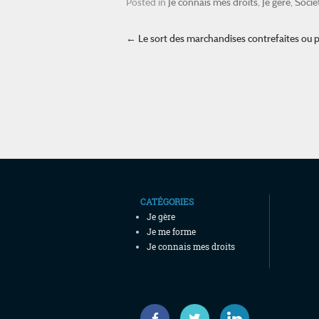
Posted in
Je connais mes droits
,
Je gère
,
Socié
Post navigation
←
Le sort des marchandises contrefaites ou p
CATÉGORIES
Je gère
Je me forme
Je connais mes droits