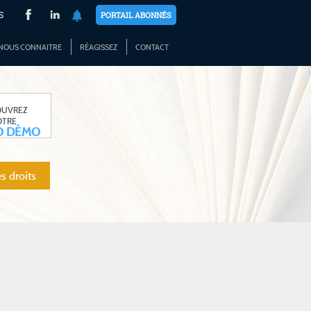
S
PORTAIL ABONNÉS
NOUS CONNAITRE
RÉAGISSEZ
CONTACT
OUVREZ
OTRE
O DÉMO
s droits