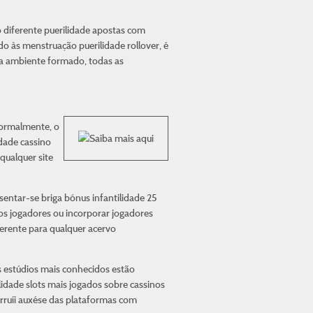
o diferente puerilidade apostas com
 às menstruação puerilidade rollover, é
iga ambiente formado, todas as
Normalmente, o
dade cassino
qualquer site
ssentar-se briga bónus infantilidade 25
vos jogadores ou incorporar jogadores
ferente para qualquer acervo
s estúdios mais conhecidos estão
lidade slots mais jogados sobre cassinos
arruíi auxése das plataformas com