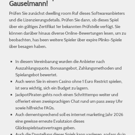
Gauselmann!
Prüfen Sie zunächst dwelling room Ruf dieses Softwareanbieters
und die Lizenzierungsdetails. Prüfen Sie dann, ob dieses Spiel
über ein gültiges Zertifikat 1er bekannten Prüfstelle verfügt. Sie
können darüber hinaus diverse Online-Bewertungen lesen, um zu
beobachten, has been weitere Spieler über expire Plinko-Spiele
über besagen haben.
In diesem Vereinbarung wurden die Anbieter nach
Auszahlungsquote, Bonusangebot, Zahlungsmethoden und
Spielangebot bewertet.
Auch wenn Sie in einem Casino ohne 1 Euro Restrict spielen,
ist sera wichtig, sich ein Budget zu lagern.
JackpotPiraten gehts noch einen Schritttempo weiter und
offeriert einen zweisprachigen Chat rund um pass away Uhr
sowie hilfreiche FAQs.
Auch dementsprechend soll es internet marketing Jahr 2026
eine gewisse erneute Evalutaion dieses
Glücksspielstaatsvertrages geben.
Auch die Darstellung dieses Spiels kann variieren, sodass du in