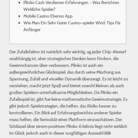
Plinko Cash Verdienen Erfahrungen – Was Berichten
Wirkliche Spieler?
Mobile Casino Ebenso App
Wie Man Ein Sehr Guter Casino-spieler Wird: Tips Für
Anfänger
Der Zufallsfaktor ist natürlich sehr wichtig, ag jeder Chip-Abwurf
unabhängig ist, aber strategisches Denken kann fördern, die
Gewinnchancen über verbessern. Plinko ist auch ein
außergewöhnliches Glücksspiel, das durch seine Mischung aus
Spannung, Zufall und visueller Dynamik überzeugt. Es ist leicht zu
verstehen, macht jetzt Spaß und bietet sowohl kleinen als auch
großen Spielern unterhaltsame Möglichkeiten. Da Plinko ein
Zufallsspiel ist, gibt fue keine mathematische Gewinnstrategie. Es
gibt jedoch Spielstrategien, die helfen, das Risiko besser zu
kontrollieren. Ein Blick auf Erfahrungsberichte anderer Spieler
muss helfen, die Seriosität einer Plattform einzuschätzen. Der
Schlüssel über einem positiven Plinko-Erlebnis liegt nicht wirklich
im Glück, jedoch auch in dieser sorgfältigen Auswahl kklk