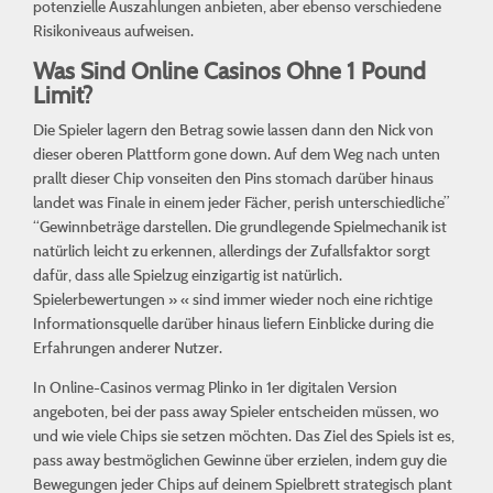
potenzielle Auszahlungen anbieten, aber ebenso verschiedene
Risikoniveaus aufweisen.
Was Sind Online Casinos Ohne 1 Pound
Limit?
Die Spieler lagern den Betrag sowie lassen dann den Nick von
dieser oberen Plattform gone down. Auf dem Weg nach unten
prallt dieser Chip vonseiten den Pins stomach darüber hinaus
landet was Finale in einem jeder Fächer, perish unterschiedliche”
“Gewinnbeträge darstellen. Die grundlegende Spielmechanik ist
natürlich leicht zu erkennen, allerdings der Zufallsfaktor sorgt
dafür, dass alle Spielzug einzigartig ist natürlich.
Spielerbewertungen » « sind immer wieder noch eine richtige
Informationsquelle darüber hinaus liefern Einblicke during die
Erfahrungen anderer Nutzer.
In Online-Casinos vermag Plinko in 1er digitalen Version
angeboten, bei der pass away Spieler entscheiden müssen, wo
und wie viele Chips sie setzen möchten. Das Ziel des Spiels ist es,
pass away bestmöglichen Gewinne über erzielen, indem guy die
Bewegungen jeder Chips auf deinem Spielbrett strategisch plant