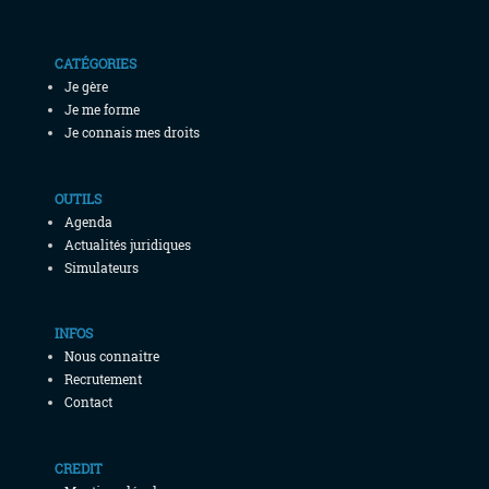
CATÉGORIES
Je gère
Je me forme
Je connais mes droits
OUTILS
Agenda
Actualités juridiques
Simulateurs
INFOS
Nous connaitre
Recrutement
Contact
CREDIT