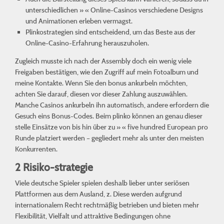
unterschiedlichen » « Online-Casinos verschiedene Designs
und Animationen erleben vermagst.
Plinkostrategien sind entscheidend, um das Beste aus der
Online-Casino-Erfahrung herauszuholen.
Zugleich musste ich nach der Assembly doch ein wenig viele
Freigaben bestätigen, wie den Zugriff auf mein Fotoalbum und
meine Kontakte. Wenn Sie den bonus ankurbeln möchten,
achten Sie darauf, diesen vor dieser Zahlung auszuwählen.
Manche Casinos ankurbeln ihn automatisch, andere erfordern die
Gesuch eins Bonus-Codes. Beim plinko können an genau dieser
stelle Einsätze von bis hin über zu » « five hundred European pro
Runde platziert werden – gegliedert mehr als unter den meisten
Konkurrenten.
2 Risiko-strategie
Viele deutsche Spieler spielen deshalb lieber unter seriösen
Plattformen aus dem Ausland, z. Diese werden aufgrund
internationalem Recht rechtmäßig betrieben und bieten mehr
Flexibilität, Vielfalt und attraktive Bedingungen ohne