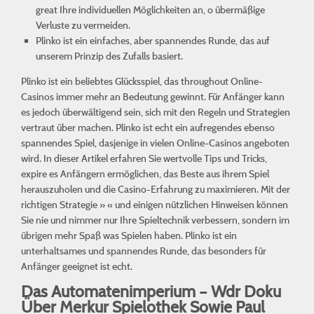
great Ihre individuellen Möglichkeiten an, o übermäßige
Verluste zu vermeiden.
Plinko ist ein einfaches, aber spannendes Runde, das auf
unserem Prinzip des Zufalls basiert.
Plinko ist ein beliebtes Glücksspiel, das throughout Online-
Casinos immer mehr an Bedeutung gewinnt. Für Anfänger kann
es jedoch überwältigend sein, sich mit den Regeln und Strategien
vertraut über machen. Plinko ist echt ein aufregendes ebenso
spannendes Spiel, dasjenige in vielen Online-Casinos angeboten
wird. In dieser Artikel erfahren Sie wertvolle Tips und Tricks,
expire es Anfängern ermöglichen, das Beste aus ihrem Spiel
herauszuholen und die Casino-Erfahrung zu maximieren. Mit der
richtigen Strategie » « und einigen nützlichen Hinweisen können
Sie nie und nimmer nur Ihre Spieltechnik verbessern, sondern im
übrigen mehr Spaß was Spielen haben. Plinko ist ein
unterhaltsames und spannendes Runde, das besonders für
Anfänger geeignet ist echt.
Das Automatenimperium – Wdr Doku
Über Merkur Spielothek Sowie Paul