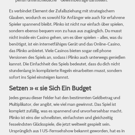
Es verbindet Element der Zufallsziehung mit strategischem
Glauben, wodurch es sowohl für Anfänger wie auch für erfahrene
Spieler spannend bleibt. Plinko ist nicht nur einfach über spielen,
sondern ebenso bequem von zu haus aus zugänglich. Du musst
nicht inside ein Casino gehen, um es über spielen – alles, was du
benötigst, ist ein internetfähiges Gerät und das Online-Casino,
das Plinko anbietet. Viele Casinos bieten sogar cell phone
Versionen des Spiels an, sodass i Plinko auch unterwegs genießen
kannst. Die Einfachheit des Spiels bedeutet, dass du dich nicht
stundenlang in komplizierte Regeln einarbeiten musst, sondern
sofort ins Spiel einsteigen kannst.
Setzen » « sie Sich Ein Budget
Jedes genau dieser Felder hat den bestimmten Geldbetrag und
Multiplikator, der angibt, wie viel man gewinnst. Das Spiel ist
komplett zufällig, was es spannend und unvorhersehbar macht.
Plinko ist eins der schnellsten, einfachsten und gleichzeitig
fesselndsten Glücksspiele, die jetzt weltweit gespielt sein.
Ursprünglich aus 1 US-Fernsehshow bekannt geworden, hat es in