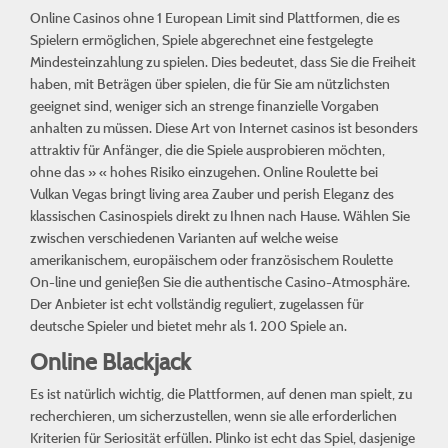
Online Casinos ohne 1 European Limit sind Plattformen, die es
Spielern ermöglichen, Spiele abgerechnet eine festgelegte
Mindesteinzahlung zu spielen. Dies bedeutet, dass Sie die Freiheit
haben, mit Beträgen über spielen, die für Sie am nützlichsten
geeignet sind, weniger sich an strenge finanzielle Vorgaben
anhalten zu müssen. Diese Art von Internet casinos ist besonders
attraktiv für Anfänger, die die Spiele ausprobieren möchten,
ohne das » « hohes Risiko einzugehen. Online Roulette bei
Vulkan Vegas bringt living area Zauber und perish Eleganz des
klassischen Casinospiels direkt zu Ihnen nach Hause. Wählen Sie
zwischen verschiedenen Varianten auf welche weise
amerikanischem, europäischem oder französischem Roulette
On-line und genießen Sie die authentische Casino-Atmosphäre.
Der Anbieter ist echt vollständig reguliert, zugelassen für
deutsche Spieler und bietet mehr als 1. 200 Spiele an.
Online Blackjack
Es ist natürlich wichtig, die Plattformen, auf denen man spielt, zu
recherchieren, um sicherzustellen, wenn sie alle erforderlichen
Kriterien für Seriosität erfüllen. Plinko ist echt das Spiel, dasjenige