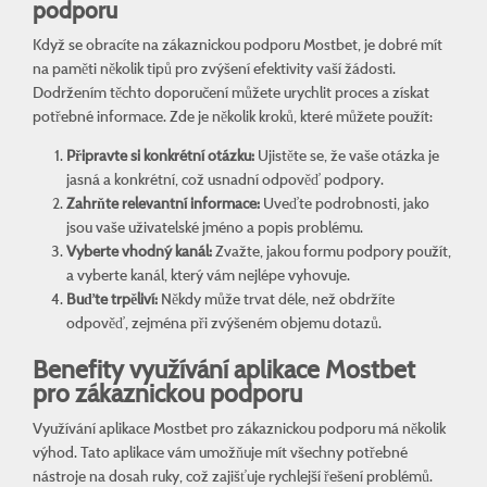
podporu
Když se obracíte na zákaznickou podporu Mostbet, je dobré mít
na paměti několik tipů pro zvýšení efektivity vaší žádosti.
Dodržením těchto doporučení můžete urychlit proces a získat
potřebné informace. Zde je několik kroků, které můžete použít:
Připravte si konkrétní otázku:
Ujistěte se, že vaše otázka je
jasná a konkrétní, což usnadní odpověď podpory.
Zahrňte relevantní informace:
Uveďte podrobnosti, jako
jsou vaše uživatelské jméno a popis problému.
Vyberte vhodný kanál:
Zvažte, jakou formu podpory použít,
a vyberte kanál, který vám nejlépe vyhovuje.
Buďte trpěliví:
Někdy může trvat déle, než obdržíte
odpověď, zejména při zvýšeném objemu dotazů.
Benefity využívání aplikace Mostbet
pro zákaznickou podporu
Využívání aplikace Mostbet pro zákaznickou podporu má několik
výhod. Tato aplikace vám umožňuje mít všechny potřebné
nástroje na dosah ruky, což zajišťuje rychlejší řešení problémů.