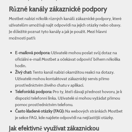
Různé kanály zákaznické podpory
Mostbet nabízí několik různých kanálů zákaznické podpory, které
uživatelům umožňují najít odpovědi na jejich otázky nebo obavy.
Je důležité poznat tyto kanály a jak je použít. Mezi hlavní
možnosti patří:
E-mailová podpora:
Uživatelé mohou poslat svůj dotaz na
oficiální e-mail Mostbet a očekávat odpověď během několika
hodin.
Živý chat:
Tento kanál nabízí okamžitou reakci na dotazy.
Uživatelé mohou kontaktovat zákaznický servis přímo
prostřednictvím živého chatu v aplikaci.
Telefonická podpora:
Pro ty, kteří dávají přednost hovoru, je k
dispozici telefonní linka. Uživatelé si mohou vyžádat přímou
pomoc prostřednictvím telefonu.
Často kladené otázky (FAQ):
Na webových stránkách Mostbet
je sekce FAQ, kde najdete odpovědi na nejčastější otázky.
Jak efektivně využívat zákaznickou