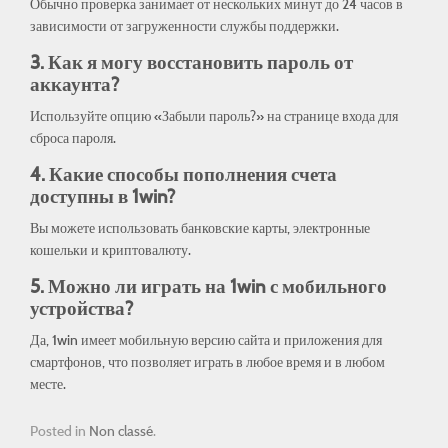
Обычно проверка занимает от нескольких минут до 24 часов в
зависимости от загруженности службы поддержки.
3. Как я могу восстановить пароль от
аккаунта?
Используйте опцию «Забыли пароль?» на странице входа для
сброса пароля.
4. Какие способы пополнения счета
доступны в 1win?
Вы можете использовать банковские карты, электронные
кошельки и криптовалюту.
5. Можно ли играть на 1win с мобильного
устройства?
Да, 1win имеет мобильную версию сайта и приложения для
смартфонов, что позволяет играть в любое время и в любом
месте.
Posted in
Non classé
.