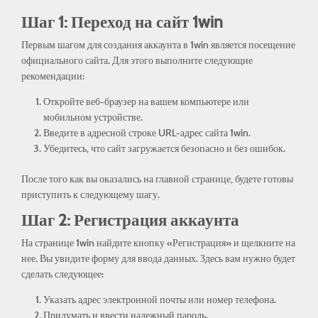
Шаг 1: Переход на сайт 1win
Первым шагом для создания аккаунта в 1win является посещение
официального сайта. Для этого выполните следующие
рекомендации:
Откройте веб-браузер на вашем компьютере или
мобильном устройстве.
Введите в адресной строке URL-адрес сайта 1win.
Убедитесь, что сайт загружается безопасно и без ошибок.
После того как вы оказались на главной странице, будете готовы
приступить к следующему шагу.
Шаг 2: Регистрация аккаунта
На странице 1win найдите кнопку «Регистрация» и щелкните на
нее. Вы увидите форму для ввода данных. Здесь вам нужно будет
сделать следующее:
Указать адрес электронной почты или номер телефона.
Придумать и ввести надежный пароль.