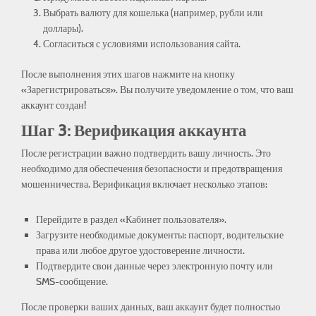
Выбрать валюту для кошелька (например, рубли или
доллары).
Согласиться с условиями использования сайта.
После выполнения этих шагов нажмите на кнопку
«Зарегистрироваться». Вы получите уведомление о том, что ваш
аккаунт создан!
Шаг 3: Верификация аккаунта
После регистрации важно подтвердить вашу личность. Это
необходимо для обеспечения безопасности и предотвращения
мошенничества. Верификация включает несколько этапов:
Перейдите в раздел «Кабинет пользователя».
Загрузите необходимые документы: паспорт, водительские
права или любое другое удостоверение личности.
Подтвердите свои данные через электронную почту или
SMS-сообщение.
После проверки ваших данных, ваш аккаунт будет полностью