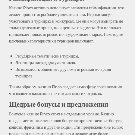
Казино Pinco активно использует элементы геймификации, что
делает процесс игры более увлекательным. Игроки могут
участвовать в турнирах и конкурсах, где они могут выиграть не
только денежные призы, но и ценные предметы. Это не только
привлекает новых игроков, но и удерживает старых. Некоторые
ключевые характеристики турниров включают:
Регулярные тематические турниры.
Лестницы наград для участников.
Возможность общения с другими игроками во время
турниров.
Таким образом, казино Pinco создает атмосферу соревнования,
что является важным аспектом для многих игроков.
Щедрые бонусы и предложения
Бонусы в казино Pinco стоят на отдельном уровне. Казино
предлагает множество видов бонусов: приветственные бонусы,
кэшбэк, фриспины и другие акции. Эти предложения не только
повышают шансы на выигрыш, но и делают игру более