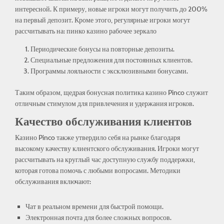
интересной. К примеру, новые игроки могут получить до 200%
на первый депозит. Кроме этого, регулярные игроки могут
рассчитывать на:
пинко казино рабочее зеркало
Периодические бонусы на повторные депозиты.
Специальные предложения для постоянных клиентов.
Программы лояльности с эксклюзивными бонусами.
Таким образом, щедрая бонусная политика казино Pinco служит
отличным стимулом для привлечения и удержания игроков.
Качество обслуживания клиентов
Казино Pinco также утвердило себя на рынке благодаря
высокому качеству клиентского обслуживания. Игроки могут
рассчитывать на круглый час доступную службу поддержки,
которая готова помочь с любыми вопросами. Методики
обслуживания включают:
Чат в реальном времени для быстрой помощи.
Электронная почта для более сложных вопросов.