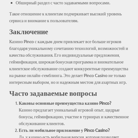
Обширный раздел с часто задаваемыми вопросами.
Такое отношение к клиентам подчеркивает высокий уровень
сервиса и внимание к пользователям.
Заключение
Казино Pinco с каждым днем привлекает все больше игроков
благодаря уникальному сочетанию технологий, возможностей и
качества обслуживания. Его индивидуальные предложения,
геймификация, широкая бонусная программа и внимательное
клиентское обслуживание создают конкурентные преимущества
на рынке онлайн-гемблинга. Это делает Pinco Casino не только
интересным выбором, но и надежным местом для азартных игр.
Часто задаваемые вопросы
Каковы основные преимущества казино Pinco?
Казино предлагает уникальный игровой опыт, щедрые
бонусы, геймификацию, участие в турнирах и качественное
обслуживание клиентов.
Есть ли мобильное приложение у Pinco Casino?
Да, у казино есть мобильная версия, которая позволяет