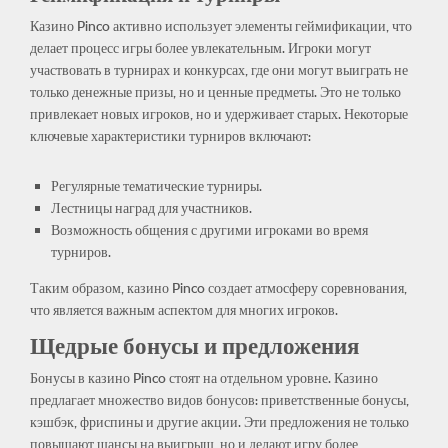
Казино Pinco активно использует элементы геймификации, что
делает процесс игры более увлекательным. Игроки могут
участвовать в турнирах и конкурсах, где они могут выиграть не
только денежные призы, но и ценные предметы. Это не только
привлекает новых игроков, но и удерживает старых. Некоторые
ключевые характеристики турниров включают:
Регулярные тематические турниры.
Лестницы наград для участников.
Возможность общения с другими игроками во время
турниров.
Таким образом, казино Pinco создает атмосферу соревнования,
что является важным аспектом для многих игроков.
Щедрые бонусы и предложения
Бонусы в казино Pinco стоят на отдельном уровне. Казино
предлагает множество видов бонусов: приветственные бонусы,
кэшбэк, фриспины и другие акции. Эти предложения не только
повышают шансы на выигрыш, но и делают игру более