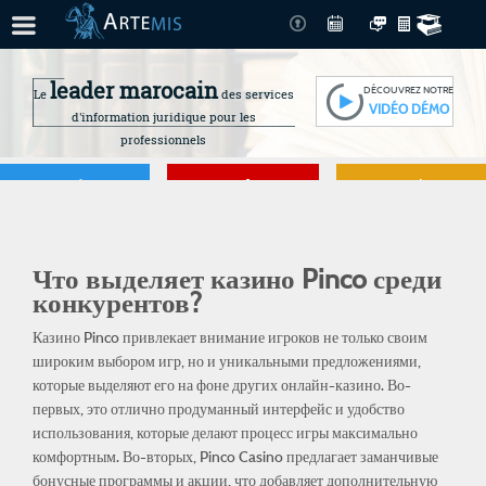
leader marocain
DÉCOUVREZ NOTRE
Le
des services
VIDÉO DÉMO
d'information juridique pour les
professionnels
Je gère
Je me forme
Je connais mes
droits
Что выделяет казино Pinco среди
конкурентов?
Казино Pinco привлекает внимание игроков не только своим
широким выбором игр, но и уникальными предложениями,
которые выделяют его на фоне других онлайн-казино. Во-
первых, это отлично продуманный интерфейс и удобство
использования, которые делают процесс игры максимально
комфортным. Во-вторых, Pinco Casino предлагает заманчивые
бонусные программы и акции, что добавляет дополнительную