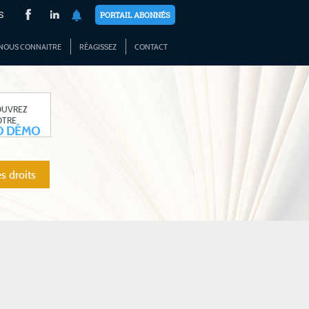
S
PORTAIL ABONNÉS
NOUS CONNAITRE
RÉAGISSEZ
CONTACT
OUVREZ
OTRE
O DÉMO
s droits