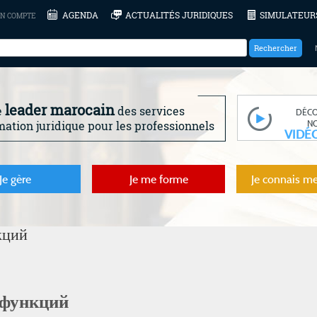
AGENDA
ACTUALITÉS JURIDIQUES
SIMULATEUR
N COMPTE
leader marocain
e
des services
DÉC
N
mation juridique pour les professionnels
VIDÉ
Je gère
Je me forme
Je connais me
кций
 функций