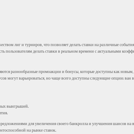
ством лиг и турниров, что позволяет делать ставки на различные события 
сть пользователям делать ставки в реальном времени с актуальными коэф
яются разнообразные промоакции и бонусы, которые доступны как новым, 
усов могут варьироваться, но чаще всего доступны следующие опции:
ван 
ных выигрышей.
тия.
 предложениями для увеличения своего банкролла и улучшения шансов на
ентоспособной на рынке ставок.