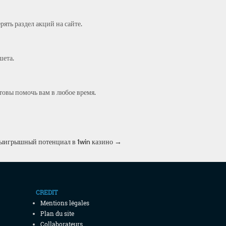
ять раздел акций на сайте.
шета.
товы помочь вам в любое время.
выигрышный потенциал в 1win казино
→
CREDIT
Mentions légales
Plan du site
Collaborateurs