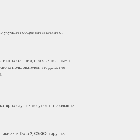
но улучшает общее впечатление от
портивных событий, привлекательными
оих пользователей, что делает её
к.
некоторых случаях могут быть небольшие
такие как Dota 2, CS:GO и другие.