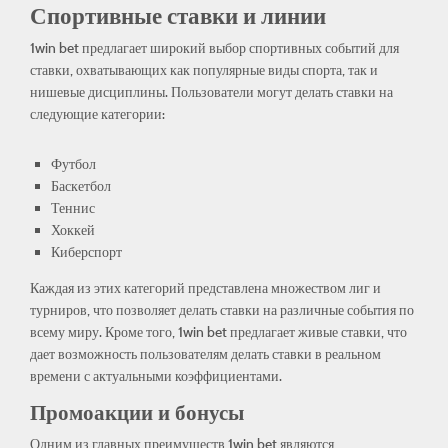
Спортивные ставки и линии
1win bet предлагает широкий выбор спортивных событий для
ставки, охватывающих как популярные виды спорта, так и
нишевые дисциплины. Пользователи могут делать ставки на
следующие категории:
Футбол
Баскетбол
Теннис
Хоккей
Киберспорт
Каждая из этих категорий представлена множеством лиг и
турниров, что позволяет делать ставки на различные события по
всему миру. Кроме того, 1win bet предлагает живые ставки, что
дает возможность пользователям делать ставки в реальном
времени с актуальными коэффициентами.
Промоакции и бонусы
Одним из главных преимуществ 1win bet являются