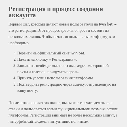
Регистрация и процесс создания
аккаунта
Первый шаг, который делают новые пользователи на 1win bet, —
это регистрация. Этот процесс довольно прост и состоит из
нескольких этапов. Чтобы начать использовать платформу, вам
необходимо:
Перейти на официальный сайт 1win bet.
Нажать на кнопку « Регистрация ».
Заполнить необходимые поля: имя, адрес электронной
почты и телефон, придумать пароль.
Принять условия использования платформы.
Подтвердить регистрацию через ссылку, отправленную на
вашу почту.
После выполнения этих шагов, вы сможете начать делать свои
ставки и пользоваться всеми функциональными возможностями
платформы. Регистрация занимает не более нескольких минут, а
интерфейс сайта сделан интуитивно понятным.