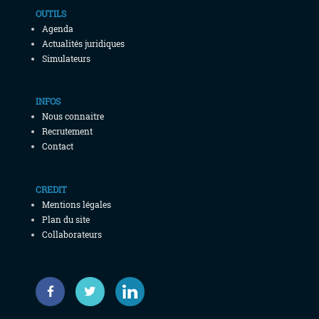
OUTILS
Agenda
Actualités juridiques
Simulateurs
INFOS
Nous connaitre
Recrutement
Contact
CREDIT
Mentions légales
Plan du site
Collaborateurs