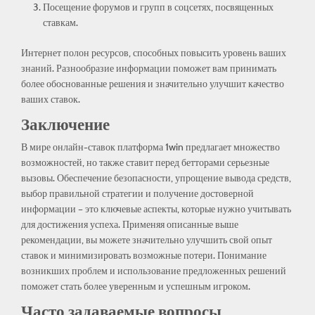
Посещение форумов и групп в соцсетях, посвященных
ставкам.
Интернет полон ресурсов, способных повысить уровень ваших
знаний. Разнообразие информации поможет вам принимать
более обоснованные решения и значительно улучшит качество
ваших ставок.
Заключение
В мире онлайн-ставок платформа 1win предлагает множество
возможностей, но также ставит перед бетторами серьезные
вызовы. Обеспечение безопасности, упрощение вывода средств,
выбор правильной стратегии и получение достоверной
информации – это ключевые аспекты, которые нужно учитывать
для достижения успеха. Применяя описанные выше
рекомендации, вы можете значительно улучшить свой опыт
ставок и минимизировать возможные потери. Понимание
возникших проблем и использование предложенных решений
поможет стать более уверенным и успешным игроком.
Часто задаваемые вопросы