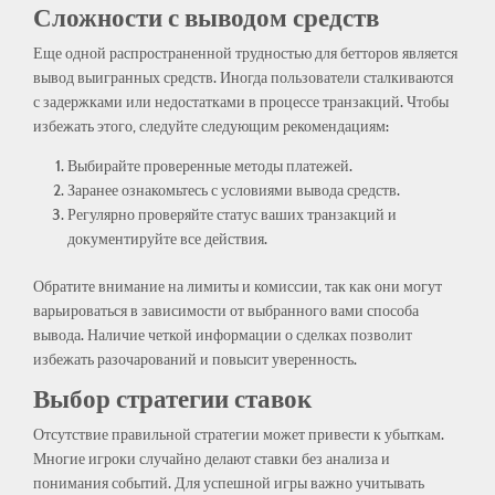
Сложности с выводом средств
Еще одной распространенной трудностью для бетторов является
вывод выигранных средств. Иногда пользователи сталкиваются
с задержками или недостатками в процессе транзакций. Чтобы
избежать этого, следуйте следующим рекомендациям:
Выбирайте проверенные методы платежей.
Заранее ознакомьтесь с условиями вывода средств.
Регулярно проверяйте статус ваших транзакций и
документируйте все действия.
Обратите внимание на лимиты и комиссии, так как они могут
варьироваться в зависимости от выбранного вами способа
вывода. Наличие четкой информации о сделках позволит
избежать разочарований и повысит уверенность.
Выбор стратегии ставок
Отсутствие правильной стратегии может привести к убыткам.
Многие игроки случайно делают ставки без анализа и
понимания событий. Для успешной игры важно учитывать