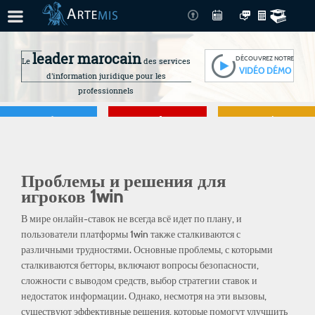
leader marocain
DÉCOUVREZ NOTRE
Le
des services
VIDÉO DÉMO
d'information juridique pour les
professionnels
Je gère
Je me forme
Je connais mes
droits
Проблемы и решения для
игроков 1win
В мире онлайн-ставок не всегда всё идет по плану, и
пользователи платформы 1win также сталкиваются с
различными трудностями. Основные проблемы, с которыми
сталкиваются бетторы, включают вопросы безопасности,
сложности с выводом средств, выбор стратегии ставок и
недостаток информации. Однако, несмотря на эти вызовы,
существуют эффективные решения, которые помогут улучшить