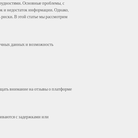
трудностями. Основные проблемы, с
ок и недостаток информации. Однако,
риски. В этой статье мы рассмотрим
личных данных и возможность
щать внимание на отзывы о платформе
киваются с задержками или