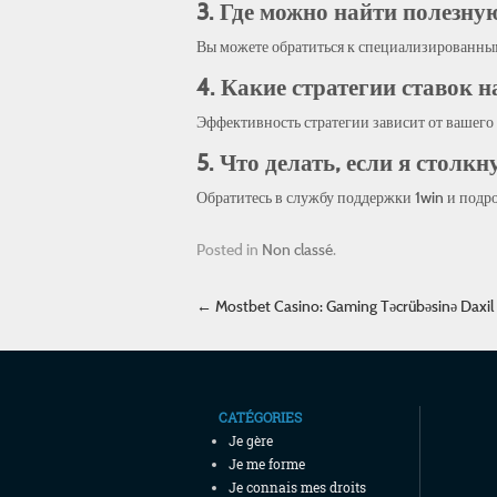
3. Где можно найти полезн
Вы можете обратиться к специализированны
4. Какие стратегии ставок 
Эффективность стратегии зависит от вашего
5. Что делать, если я столк
Обратитесь в службу поддержки 1win и подр
Posted in
Non classé
.
Post navigation
←
Mostbet Casino: Gaming Təcrübəsinə Daxil
CATÉGORIES
Je gère
Je me forme
Je connais mes droits