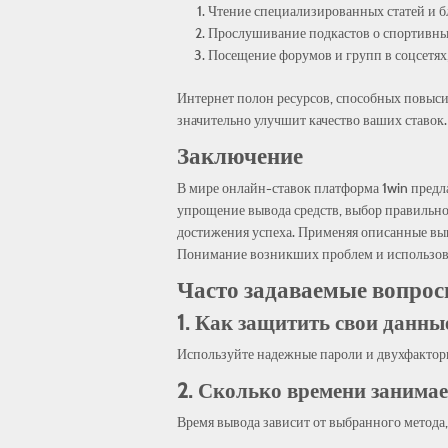
Чтение специализированных статей и б
Прослушивание подкастов о спортивных
Посещение форумов и групп в соцсетях
Интернет полон ресурсов, способных повыс
значительно улучшит качество ваших ставок.
Заключение
В мире онлайн-ставок платформа 1win предл
упрощение вывода средств, выбор правильно
достижения успеха. Применяя описанные вы
Понимание возникших проблем и использов
Часто задаваемые вопро
1. Как защитить свои данные
Используйте надежные пароли и двухфакторн
2. Сколько времени занимает
Время вывода зависит от выбранного метода,