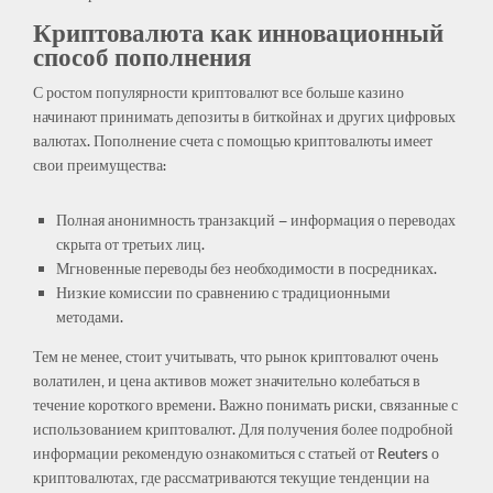
Криптовалюта как инновационный
способ пополнения
С ростом популярности криптовалют все больше казино
начинают принимать депозиты в биткойнах и других цифровых
валютах. Пополнение счета с помощью криптовалюты имеет
свои преимущества:
Полная анонимность транзакций — информация о переводах
скрыта от третьих лиц.
Мгновенные переводы без необходимости в посредниках.
Низкие комиссии по сравнению с традиционными
методами.
Тем не менее, стоит учитывать, что рынок криптовалют очень
волатилен, и цена активов может значительно колебаться в
течение короткого времени. Важно понимать риски, связанные с
использованием криптовалют. Для получения более подробной
информации рекомендую ознакомиться с
статьей от Reuters о
криптовалютах
, где рассматриваются текущие тенденции на