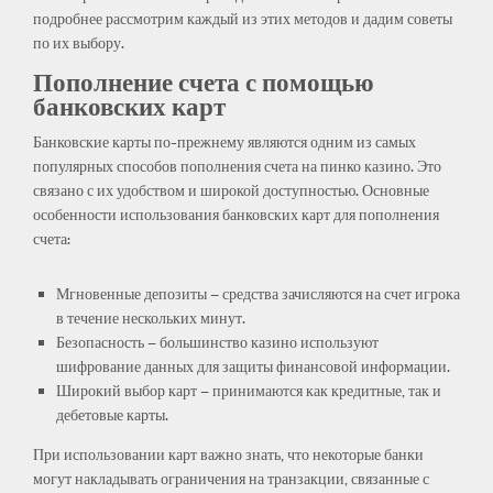
подробнее рассмотрим каждый из этих методов и дадим советы
по их выбору.
Пополнение счета с помощью
банковских карт
Банковские карты по-прежнему являются одним из самых
популярных способов пополнения счета на пинко казино. Это
связано с их удобством и широкой доступностью. Основные
особенности использования банковских карт для пополнения
счета:
Мгновенные депозиты — средства зачисляются на счет игрока
в течение нескольких минут.
Безопасность — большинство казино используют
шифрование данных для защиты финансовой информации.
Широкий выбор карт — принимаются как кредитные, так и
дебетовые карты.
При использовании карт важно знать, что некоторые банки
могут накладывать ограничения на транзакции, связанные с