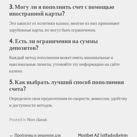
3. Могу ли я пополнить счет с помощью
иностранной карты?
Это зависит от политики казино, многие из них принимают
зарубежные карты, но могут быть ограничения.
4. Есть ли ограничения на суммы
депозитов?
Каждый метод пополнения может иметь минимальные и
максимальные лимиты, уточняйте эту информацию на сайте
казино.
5. Как выбрать лучший способ пополнения
счета?
Определите свои предпочтения по скорости, комиссии, удобству
и доступности методов.
Posted in
Non classé
.
Post navigation
←
Проблемы и решения для
Mostbet AZ İstifadəçilərinin