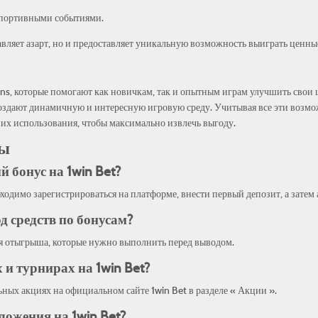
спортивными событиями.
авляет азарт, но и предоставляет уникальную возможность выиграть ценны
ons, которые помогают как новичкам, так и опытным играм улучшить свои
оздают динамичную и интересную игровую среду. Учитывая все эти возмо
 их использования, чтобы максимально извлечь выгоду.
сы
 бонус на 1win Bet?
одимо зарегистрироваться на платформе, внести первый депозит, а затем 
д средств по бонусам?
я отыгрыша, которые нужно выполнить перед выводом.
 и турнирах на 1win Bet?
ных акциях на официальном сайте 1win Bet в разделе « Акции ».
ложения на 1win Bet?