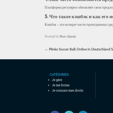
Платформа регулярно обновляет свои предло
5. Что такое кэшбэк и как его и
Кэшбэк – это возврат части проигранных сред
Posted in
Non classé
.
Post navigation
←
Plinko Soccer Ball: Online In Deutschland 
CATÉGORIES
Je gère
Je me forme
Je connais mes droits