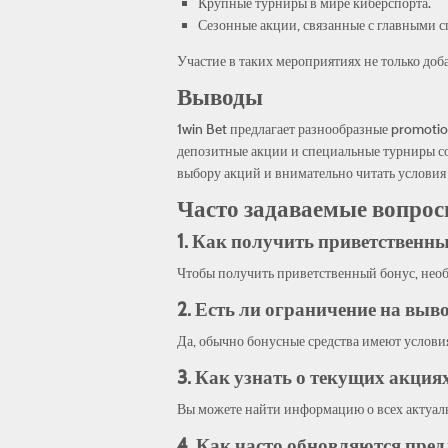
Крупные турниры в мире киберспорта.
Сезонные акции, связанные с главными 
Участие в таких мероприятиях не только доб
Выводы
1win Bet предлагает разнообразные promoti
депозитные акции и специальные турниры с
выбору акций и внимательно читать условия
Часто задаваемые вопро
1. Как получить приветственный
Чтобы получить приветственный бонус, необх
2. Есть ли ограничение на выво
Да, обычно бонусные средства имеют услови
3. Как узнать о текущих акциях
Вы можете найти информацию о всех актуаль
4. Как часто обновляются пред