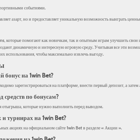
спортивными событиями.
авляет азарт, но и предоставляет уникальную возможность выиграть ценны
ons, которые помогают как новичкам, так и опытным играм улучшить свои
оздают динамичную и интересную игровую среду. Учитывая все эти возмо
 их использования, чтобы максимально извлечь выгоду.
сы
 бонус на 1win Bet?
одимо зарегистрироваться на платформе, внести первый депозит, а затем 
д средств по бонусам?
я отыгрыша, которые нужно выполнить перед выводом.
 и турнирах на 1win Bet?
ных акциях на официальном сайте 1win Bet в разделе « Акции ».
ложения на 1win Bet?