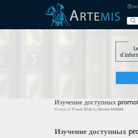
MO
L
d'infor
Изучение доступных promoti
Posted on
17 avril 2026
by
Ahmed AMRANI
Изучение доступных pro