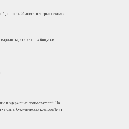
вый депозит. Условия отыгрыша также
е варианты депозитных бонусов,
.
ние и удержание пользователей. На
гут быть:
букмекерская контора 1win