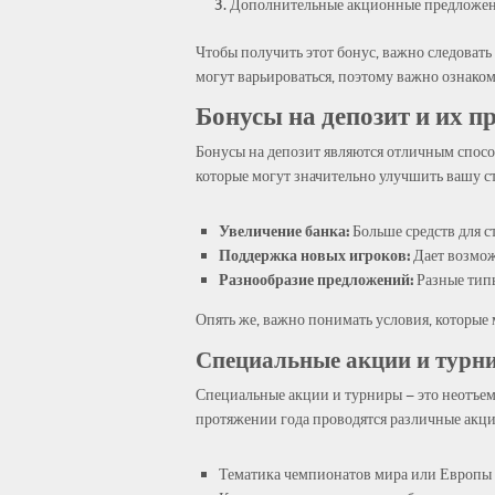
Дополнительные акционные предложени
Чтобы получить этот бонус, важно следоват
могут варьироваться, поэтому важно ознаком
Бонусы на депозит и их 
Бонусы на депозит являются отличным спосо
которые могут значительно улучшить вашу 
Увеличение банка:
Больше средств для с
Поддержка новых игроков:
Дает возмож
Разнообразие предложений:
Разные типы
Опять же, важно понимать условия, которы
Специальные акции и турн
Специальные акции и турниры — это неотъемл
протяжении года проводятся различные акц
Тематика чемпионатов мира или Европы 