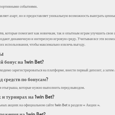
спортивными событиями.
авляет азарт, но и предоставляет уникальную возможность выиграть ценны
ons, которые помогают как новичкам, так и опытным играм улучшить свои
оздают динамичную и интересную игровую среду. Учитывая все эти возмо
 их использования, чтобы максимально извлечь выгоду.
сы
 бонус на 1win Bet?
одимо зарегистрироваться на платформе, внести первый депозит, а затем 
д средств по бонусам?
я отыгрыша, которые нужно выполнить перед выводом.
 и турнирах на 1win Bet?
ных акциях на официальном сайте 1win Bet в разделе « Акции ».
ложения на 1win Bet?