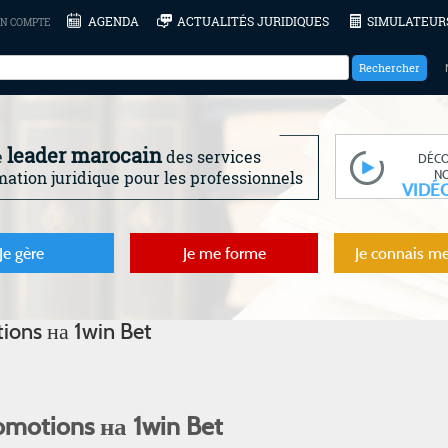
AGENDA
ACTUALITÉS JURIDIQUES
SIMULATEUR
N COMPTE
leader marocain
e
des services
DÉC
N
mation juridique pour les professionnels
VIDÉ
Je gère
Je me forme
Je connais me
ons на 1win Bet
motions на 1win Bet