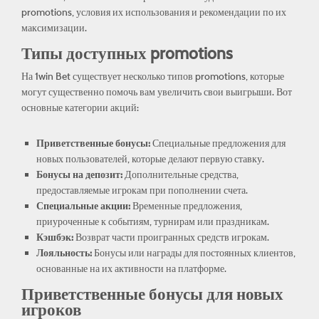
promotions, условия их использования и рекомендации по их
максимизации.
Типы доступных promotions
На 1win Bet существует несколько типов promotions, которые
могут существенно помочь вам увеличить свои выигрыши. Вот
основные категории акций:
Приветственные бонусы:
Специальные предложения для
новых пользователей, которые делают первую ставку.
Бонусы на депозит:
Дополнительные средства,
предоставляемые игрокам при пополнении счета.
Специальные акции:
Временные предложения,
приуроченные к событиям, турнирам или праздникам.
Кэшбэк:
Возврат части проигранных средств игрокам.
Лояльность:
Бонусы или награды для постоянных клиентов,
основанные на их активности на платформе.
Приветственные бонусы для новых
игроков