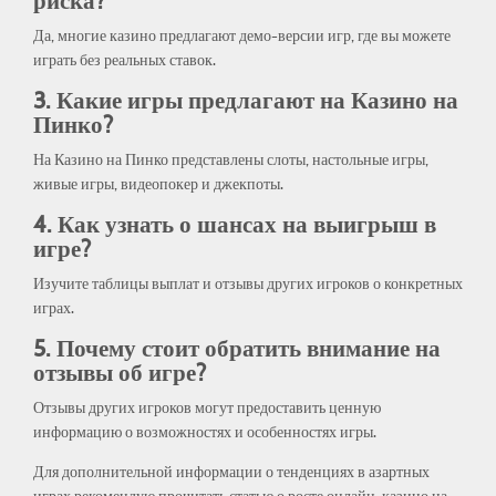
риска?
Да, многие казино предлагают демо-версии игр, где вы можете
играть без реальных ставок.
3. Какие игры предлагают на Казино на
Пинко?
На Казино на Пинко представлены слоты, настольные игры,
живые игры, видеопокер и джекпоты.
4. Как узнать о шансах на выигрыш в
игре?
Изучите таблицы выплат и отзывы других игроков о конкретных
играх.
5. Почему стоит обратить внимание на
отзывы об игре?
Отзывы других игроков могут предоставить ценную
информацию о возможностях и особенностях игры.
Для дополнительной информации о тенденциях в азартных
играх рекомендую прочитать
статью о росте онлайн-казино на