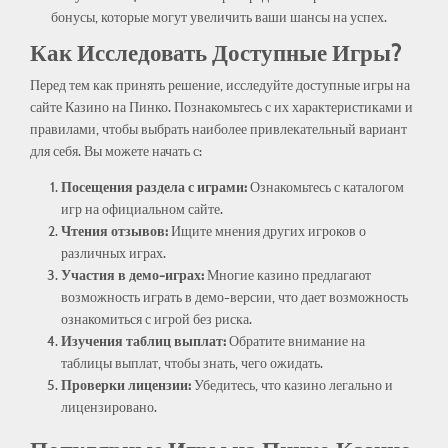
бонусы, которые могут увеличить ваши шансы на успех.
Как Исследовать Доступные Игры?
Перед тем как принять решение, исследуйте доступные игры на
сайте Казино на Пинко. Познакомьтесь с их характеристиками и
правилами, чтобы выбрать наиболее привлекательный вариант
для себя. Вы можете начать с:
Посещения раздела с играми:
Ознакомьтесь с каталогом
игр на официальном сайте.
Чтения отзывов:
Ищите мнения других игроков о
различных играх.
Участия в демо-играх:
Многие казино предлагают
возможность играть в демо-версии, что дает возможность
ознакомиться с игрой без риска.
Изучения таблиц выплат:
Обратите внимание на
таблицы выплат, чтобы знать, чего ожидать.
Проверки лицензии:
Убедитесь, что казино легально и
лицензировано.