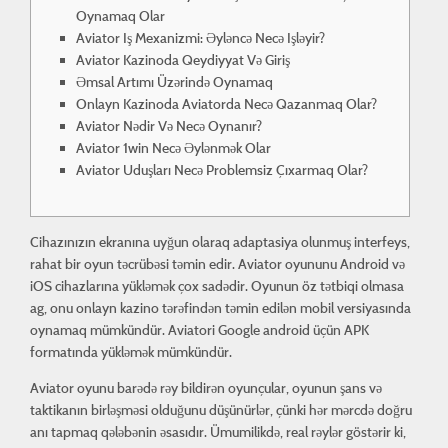
Oynamaq Olar
Aviator Iş Mexanizmi: Əyləncə Necə Işləyir?
Aviator Kazinoda Qeydiyyat Və Giriş
Əmsal Artımı Üzərində Oynamaq
Onlayn Kazinoda Aviatorda Necə Qazanmaq Olar?
Aviator Nədir Və Necə Oynanır?
Aviator 1win Necə Əylənmək Olar
Aviator Uduşları Necə Problemsiz Çıxarmaq Olar?
Cihazınızın ekranına uyğun olaraq adaptasiya olunmuş interfeys,
rahat bir oyun təcrübəsi təmin edir. Aviator oyununu Android və
iOS cihazlarına yükləmək çox sadədir. Oyunun öz tətbiqi olmasa
ag, onu onlayn kazino tərəfindən təmin edilən mobil versiyasında
oynamaq mümkündür. Aviatori Google android üçün APK
formatında yükləmək mümkündür.
Aviator oyunu barədə rəy bildirən oyunçular, oyunun şans və
taktikanın birləşməsi olduğunu düşünürlər, çünki hər mərcdə doğru
anı tapmaq qələbənin əsasıdır. Ümumilikdə, real rəylər göstərir ki,