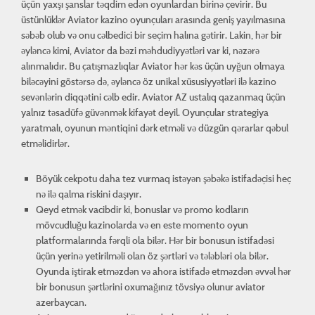
üçün yaxşı şanslar təqdim edən oyunlardan birinə çevirir. Bu
üstünlüklər Aviator kazino oyunçuları arasında geniş yayılmasına
səbəb olub və onu cəlbedici bir seçim halına gətirir. Lakin, hər bir
əyləncə kimi, Aviator da bəzi məhdudiyyətləri var ki, nəzərə
alınmalıdır. Bu çatışmazlıqlar Aviator hər kəs üçün uyğun olmaya
biləcəyini göstərsə də, əyləncə öz unikal xüsusiyyətləri ilə kazino
sevənlərin diqqətini cəlb edir. Aviator AZ ustalıq qazanmaq üçün
yalnız təsadüfə güvənmək kifayət deyil. Oyunçular strategiya
yaratmalı, oyunun məntiqini dərk etməli və düzgün qərarlar qəbul
etməlidirlər.
Böyük cekpotu daha tez vurmaq istəyən şəbəkə istifadəçisi heç
nə ilə qalma riskini daşıyır.
Qeyd etmək vacibdir ki, bonuslar və promo kodların
mövcudluğu kazinolarda və en este momento oyun
platformalarında fərqli ola bilər. Hər bir bonusun istifadəsi
üçün yerinə yetirilməli olan öz şərtləri və tələbləri ola bilər.
Oyunda iştirak etməzdən və ahora istifadə etməzdən əvvəl hər
bir bonusun şərtlərini oxumağınız tövsiyə olunur aviator
azerbaycan.