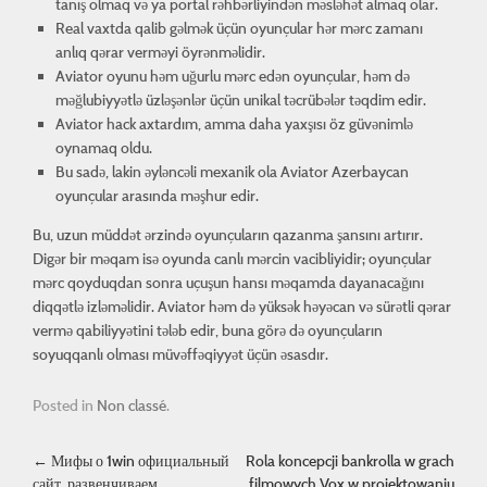
tanış olmaq və ya portal rəhbərliyindən məsləhət almaq olar.
Real vaxtda qalib gəlmək üçün oyunçular hər mərc zamanı
anlıq qərar verməyi öyrənməlidir.
Aviator oyunu həm uğurlu mərc edən oyunçular, həm də
məğlubiyyətlə üzləşənlər üçün unikal təcrübələr təqdim edir.
Aviator hack axtardım, amma daha yaxşısı öz güvənimlə
oynamaq oldu.
Bu sadə, lakin əyləncəli mexanik ola Aviator Azerbaycan
oyunçular arasında məşhur edir.
Bu, uzun müddət ərzində oyunçuların qazanma şansını artırır.
Digər bir məqam isə oyunda canlı mərcin vacibliyidir; oyunçular
mərc qoyduqdan sonra uçuşun hansı məqamda dayanacağını
diqqətlə izləməlidir. Aviator həm də yüksək həyəcan və sürətli qərar
vermə qabiliyyətini tələb edir, buna görə də oyunçuların
soyuqqanlı olması müvəffəqiyyət üçün əsasdır.
Posted in
Non classé
.
Post navigation
←
Мифы о 1win официальный
Rola koncepcji bankrolla w grach
сайт, развенчиваем
filmowych Vox w projektowaniu