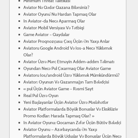
Minimum Threat Taktikası
Aviator Nə Qədər Qazana Bilərsiniz?
Aviator Oyunu’ Nu Hardan Tapmaq Olar
In Aviator-da Necə Aparmaq Olar
Aviator Mobil Versiyası Və Tətbiqi
Game Aviator – Qaydalar
Aviator Proqnozçusu: Çıxış Üçün Ən Yaxşı Anlar
Aviatoru Google Android Və Ios-a Necə Yükləmək
Olar?
Aviator Üzrə Mərc Etməyin Addım-addım Təlimatı
Oyundan Necə Pul Çıxarmaq Olar Aviator Game
Aviatoru Ios/android Üzrə Yükləmək Mümkündürmü?
Aviator: Oyunun Və Qazanmağın Tam Bələdçisi
« pul Üçün Aviator Game – Rəsmi Sayt
Real Pul Üzrə Oyun
Yeni Başlayanlar Üçün Aviator Üzrə Məsləhətlər
Aviator Platformalarda Böyük Bonuslar Və Eksklüziv
Promo Kodlar: Harada Tapmaq Olar? »
In Aviator Oyunu: Qocaman Zəfər Üçün Bütöv Bələdçi
Aviator Oyunu — Azərbaycanda Ən Yaxşı
Platformalarda Böyük Uduşlar Və Bonuslar Üçün Necə