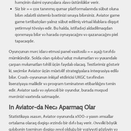
həmçinin daimi oyunçulara əlavə üstünlüklər verir.
Siz bir » « çox tanınmış qumar platformalarında sübut oluna
bilən ədalətli sistemlə bəxtinizi sınaya bilərsiniz. Aviator game
game tərtibatçıları yalnız sübut edilmiş virtual klublara diqqət
yetirməyi tövsiyə edir. Bu halda, istifadəçi aldadilmaqdan
qorxmaya bilər və harada oynayacağını və qazanacağını piel
tapacaqdır.
Oyunçunun mərc idarə etməsi panel vasitəsilə » « aşağı tərəfdə
mümkündür. Solda olan qələbə/uduz məlumatları və yuxarıdakı
çarpan məlumatları təhlil üçün faydalı olacaq. Testlərimiz göstərir
ki, seçimlər Aviator üçün müxtəlif strategiyalara inteqrasiya edilə
bilər. Crash-oyununun inkişaf etdiricisi UKGC tərəfindən
lisenziyaya malikdir və proqram təminatının etibarlılığını təmin
edir. Aviator sadə və əyləncəli bir oyundur, burada məqsəd
mərcinizi vaxtında satmaqdır.
In Aviator-da Necə Aparmaq Olar
Statistikaya əsasən, Aviator oyununda x100-ə yaxın əmsallar
ortalama olaraq dəqiqə ərzində bir dəfə baş verir. Əvvəlki böyük
qələbənin təxminən dəqiqə əvvəl olduğu bir vəziyyəti gözləyin və