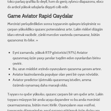
təkcə parlaq qrafika ilə deyil, həm də geniş əyləncə diapazonu, eləcə
də ardıcıl yüksək uduşlarla diqqəti cəlb edir.
Game Aviator Rapid Qaydalar
Mərcinizi yerləşdirdikdən sonra təyyarənin qalxışını izləyirsiniz və
çarpan yüksəldikcə qazanc potensialınız artır. Lakin riskləri düzgün
idarə etmək vacibdir, çünki mərcdən vaxtında çıxmasanız, bütün
qazancınız itə bilər. »
Eyni zamanda, yüksək RTP göstəricisi (97%) Aviator
qazanmaq üçün yaxşı şanslar təqdim edən oyunlardan birinə
çevirir.
Bu, uzun müddət ərzində oyunçuların qazanma şansını artırır.
Aviator kazinolarında populyar olan yeni bir oyun növüdür.
Aviator predictor işlətməklə qazanmaq istədim, amma
özümdə oynamaq daha maraqlı oldu.
Təyyarə nə qədər yüksəlsə, qazanc çarpanı bir um qədər artır. Lakin
təyyarə müəyyən bir anda uçuşu dayandırır və bu anda mərcinizi
çıxarmazsınızsa, bütün mərc itirilir. Oyunçuların əsas vəzifəsi,
təyyarənin düşməsindən əvvəl qazancı götürmək üçün doğru anı