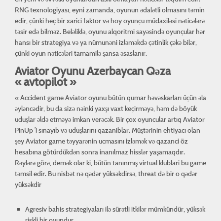
RNG texnologiyası, eyni zamanda, oyunun ədalətli olmasını təmin
edir, çünki heç bir xarici faktor və hoy oyunçu müdaxiləsi nəticələrə
təsir edə bilməz. Beləliklə, oyunu alqoritmi sayəsində oyunçular hər
hansı bir strategiya və ya nümunəni izləməkdə çətinlik çəkə bilər,
çünki oyun nəticələri tamamilə şansa əsaslanır.
Aviator Oyunu Azerbaycan Qəza
« avtopilot »
« Accident game Aviator oyunu bütün qumar həvəskarları üçün əla
əyləncədir, bu da sizə nəinki yaxşı vaxt keçirməyə, həm də böyük
uduşlar əldə etməyə imkan verəcək. Bir çox oyuncular artıq Aviator
PinUp ’i sınayıb və uduşlarını qazaniblar. Müştərinin ehtiyacı olan
şey Aviator game təyyarənin ucmasını izləmək və qazanci öz
hesabına götürdükdən sonra inanılmaz hisslər yaşamaqdır.
Rəylərə görə, demək olar ki, bütün tanınmış virtual klublari bu game
təmsil edir. Bu nisbət nə qədər yüksəkdirsə, threat də bir o qədər
yüksəkdir
Agresiv bahis strategiyaları ilə sürətli itkilər mümkündür, yüksək
riskli bir oyundur.