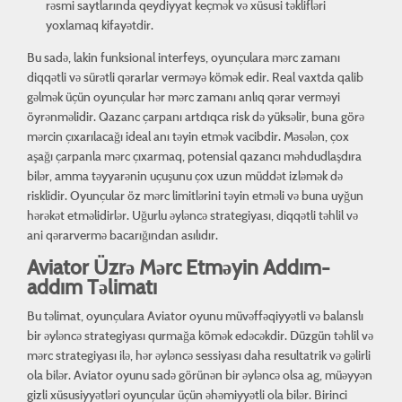
rəsmi saytlarında qeydiyyat keçmək və xüsusi təklifləri
yoxlamaq kifayətdir.
Bu sadə, lakin funksional interfeys, oyunçulara mərc zamanı
diqqətli və sürətli qərarlar verməyə kömək edir. Real vaxtda qalib
gəlmək üçün oyunçular hər mərc zamanı anlıq qərar verməyi
öyrənməlidir. Qazanc çarpanı artdıqca risk də yüksəlir, buna görə
mərcin çıxarılacağı ideal anı təyin etmək vacibdir. Məsələn, çox
aşağı çarpanla mərc çıxarmaq, potensial qazancı məhdudlaşdıra
bilər, amma təyyarənin uçuşunu çox uzun müddət izləmək də
risklidir. Oyunçular öz mərc limitlərini təyin etməli və buna uyğun
hərəkət etməlidirlər. Uğurlu əyləncə strategiyası, diqqətli təhlil və
ani qərarvermə bacarığından asılıdır.
Aviator Üzrə Mərc Etməyin Addım-
addım Təlimatı
Bu təlimat, oyunçulara Aviator oyunu müvəffəqiyyətli və balanslı
bir əyləncə strategiyası qurmağa kömək edəcəkdir. Düzgün təhlil və
mərc strategiyası ilə, hər əyləncə sessiyası daha resultatrik və gəlirli
ola bilər. Aviator oyunu sadə görünən bir əyləncə olsa ag, müəyyən
gizli xüsusiyyətləri oyunçular üçün əhəmiyyətli ola bilər. Birinci