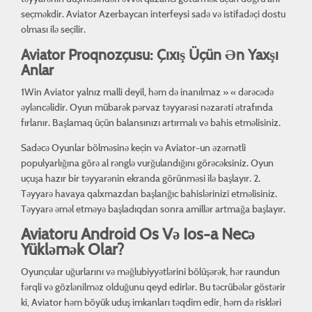
seçməkdir. Aviator Azerbaycan interfeysi sadə və istifadəçi dostu
olması ilə seçilir.
Aviator Proqnozçusu: Çıxış Üçün Ən Yaxşı
Anlar
1Win Aviator yalnız malli deyil, həm də inanılmaz » « dərəcədə
əyləncəlidir. Oyun mübarək pərvaz təyyarəsi nəzarəti ətrafında
fırlanır. Başlamaq üçün balansınızı artırmalı və bahis etməlisiniz.
Sadəcə Oyunlar bölməsinə keçin və Aviator-un əzəmətli
populyarlığına görə al rənglə vurğulandığını görəcəksiniz. Oyun
uçuşa hazır bir təyyarənin ekranda görünməsi ilə başlayır. 2.
Təyyarə havaya qalxmazdan başlanğıc bahislərinizi etməlisiniz.
Təyyarə əməl etməyə başladıqdan sonra amillər artmağa başlayır.
Aviatoru Android Os Və Ios-a Necə
Yükləmək Olar?
Oyunçular uğurlarını və məğlubiyyətlərini bölüşərək, hər raundun
fərqli və gözlənilməz olduğunu qeyd edirlər. Bu təcrübələr göstərir
ki, Aviator həm böyük uduş imkanları təqdim edir, həm də riskləri