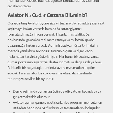
mümkündür. Qələbə halında, uğursuz raundlardan əvvəl mənfi
cəhətləri örtəcək.
Aviator Nə Qədər Qazana Bilərsiniz?
Quraşdırılmış Aviator oyunu sizə virtual mərclər etməklə yaxşı vaxt
keçirməyə imkan verəcək, həm də öz strategiyanızı
formalaşdırmağa imkan verəcək. Hazırlanmış taktika, öz
növbəsində, gələcəkdə real mərc etməyə və əsl böyük qələbə
qazanmağa imkan verəcək. Administrasiya müştərilərini daim
maraqlı yeniliklərlə sevindirir. Mərcün ölçüsü və digər vacib
məlumatlar təsvirdə göstərilmişdir. Hər hansı bir sualınız varsa,
qumar portalının ziyarətçisi dəstək xidməti ilə əlaqə saxlaya bilər.
Rəhbərlik bir neçə dəqiqə ərzində lazımi məlumatları təqdim
edəcək. 1 win aviator bir çox oyun meydançaları tərəfindən
tanınmış və sevilən bir oyundur.
Demo rejimində oynamaq üçün qeydiyyatdan keçmək və ya
giriş etmək tələb olunmur.
Aviator qumar game pərəstişkarları bu proqram məhsulunun
istifadəsi haqqında öz fikirlərini və təəssüratlarını bölüşürlər.