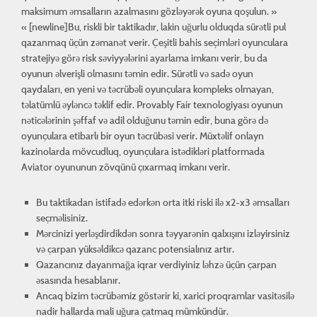
maksimum əmsalların azalmasını gözləyərək oyuna qoşulun. »
« [newline]Bu, riskli bir taktikadır, lakin uğurlu olduqda sürətli pul
qazanmaq üçün zəmanət verir. Çeşitli bahis seçimləri oyunculara
stratejiyə görə risk səviyyələrini ayarlama imkanı verir, bu da
oyunun əlverişli olmasını təmin edir. Sürətli və sadə oyun
qaydaları, en yeni və təcrübəli oyunçulara kompleks olmayan,
təlatümlü əyləncə təklif edir. Provably Fair texnologiyası oyunun
nəticələrinin şəffaf və adil olduğunu təmin edir, buna görə də
oyunçulara etibarlı bir oyun təcrübəsi verir. Müxtəlif onlayn
kazinolarda mövcudluq, oyunçulara istədikləri platformada
Aviator oyununun zövqünü çıxarmaq imkanı verir.
Bu taktikadan istifadə edərkən orta itki riski ilə x2-x3 əmsalları
seçməlisiniz.
Mərcinizi yerləşdirdikdən sonra təyyarənin qalxışını izləyirsiniz
və çarpan yüksəldikcə qazanc potensialınız artır.
Qazancınız dayanmağa iqrar verdiyiniz ləhzə üçün çarpan
əsasında hesablanır.
Ancaq bizim təcrübəmiz göstərir ki, xarici proqramlar vasitəsilə
nadir hallarda mali uğura çatmaq mümkündür.