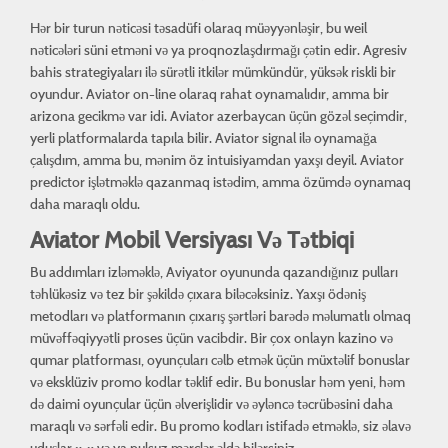
Hər bir turun nəticəsi təsadüfi olaraq müəyyənləşir, bu weil
nəticələri süni etməni və ya proqnozlaşdırmağı çətin edir. Agresiv
bahis strategiyaları ilə sürətli itkilər mümkündür, yüksək riskli bir
oyundur. Aviator on-line olaraq rahat oynamalıdır, amma bir
arizona gecikmə var idi. Aviator azerbaycan üçün gözəl seçimdir,
yerli platformalarda tapıla bilir. Aviator signal ilə oynamağa
çalışdım, amma bu, mənim öz intuisiyamdan yaxşı deyil. Aviator
predictor işlətməklə qazanmaq istədim, amma özümdə oynamaq
daha maraqlı oldu.
Aviator Mobil Versiyası Və Tətbiqi
Bu addımları izləməklə, Aviyator oyununda qazandığınız pulları
təhlükəsiz və tez bir şəkildə çıxara biləcəksiniz. Yaxşı ödəniş
metodları və platformanın çıxarış şərtləri barədə məlumatlı olmaq
müvəffəqiyyətli proses üçün vacibdir. Bir çox onlayn kazino və
qumar platforması, oyunçuları cəlb etmək üçün müxtəlif bonuslar
və eksklüziv promo kodlar təklif edir. Bu bonuslar həm yeni, həm
də daimi oyunçular üçün əlverişlidir və əyləncə təcrübəsini daha
maraqlı və sərfəli edir. Bu promo kodları istifadə etməklə, siz əlavə
uduşlar » « və ya pulsuz mərclər əldə bilərsiniz.