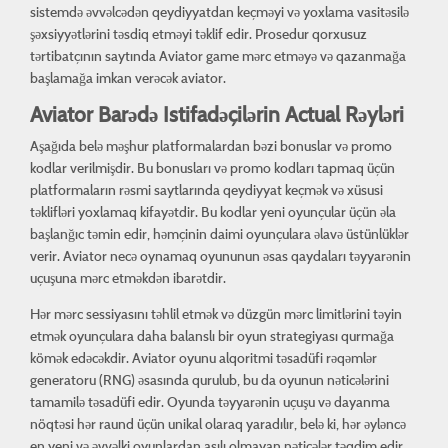
sistemdə əvvəlcədən qeydiyyatdan keçməyi və yoxlama vasitəsilə
şəxsiyyətlərini təsdiq etməyi təklif edir. Prosedur qorxusuz
tərtibatçının saytında Aviator game mərc etməyə və qazanmağa
başlamağa imkan verəcək
aviator
.
Aviator Barədə Istifadəçilərin Actual Rəyləri
Aşağıda belə məşhur platformalardan bəzi bonuslar və promo
kodlar verilmişdir. Bu bonusları və promo kodları tapmaq üçün
platformaların rəsmi saytlarında qeydiyyat keçmək və xüsusi
təklifləri yoxlamaq kifayətdir. Bu kodlar yeni oyunçular üçün əla
başlanğıc təmin edir, həmçinin daimi oyunçulara əlavə üstünlüklər
verir. Aviator necə oynamaq oyununun əsas qaydaları təyyarənin
uçuşuna mərc etməkdən ibarətdir.
Hər mərc sessiyasını təhlil etmək və düzgün mərc limitlərini təyin
etmək oyunçulara daha balanslı bir oyun strategiyası qurmağa
kömək edəcəkdir. Aviator oyunu alqoritmi təsadüfi rəqəmlər
generatoru (RNG) əsasında qurulub, bu da oyunun nəticələrini
tamamilə təsadüfi edir. Oyunda təyyarənin uçuşu və dayanma
nöqtəsi hər raund üçün unikal olaraq yaradılır, belə ki, hər əyləncə
en yeni və əvvəlki oyunlardan asılı olmayan nəticələr təqdim edir.