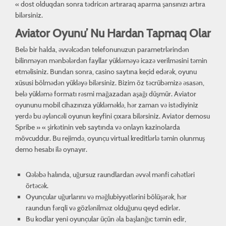
« dost olduqdan sonra tədricən artıraraq aparma şansınızı artıra
bilərsiniz.
Aviator Oyunu’ Nu Hardan Tapmaq Olar
Belə bir halda, əvvəlcədən telefonunuzun parametrlərindən
bilinməyən mənbələrdən fayllar yükləməyə icazə verilməsini təmin
etməlisiniz. Bundan sonra, casino saytına keçid edərək, oyunu
xüsusi bölmədən yükləyə bilərsiniz. Bizim öz təcrübəmizə əsasən,
belə yükləmə formatı rəsmi mağazadan aşağı düşmür. Aviator
oyununu mobil cihazınıza yükləməklə, hər zaman və istədiyiniz
yerdə bu əyləncəli oyunun keyfini çıxara bilərsiniz. Aviator demosu
Spribe » « şirkətinin veb saytında və onlayn kazinolarda
mövcuddur. Bu rejimdə, oyunçu virtual kreditlərlə təmin olunmuş
demo hesabı ilə oynayır.
Qələbə halında, uğursuz raundlardan əvvəl mənfi cəhətləri
örtəcək.
Oyunçular uğurlarını və məğlubiyyətlərini bölüşərək, hər
raundun fərqli və gözlənilməz olduğunu qeyd edirlər.
Bu kodlar yeni oyunçular üçün əla başlanğıc təmin edir,