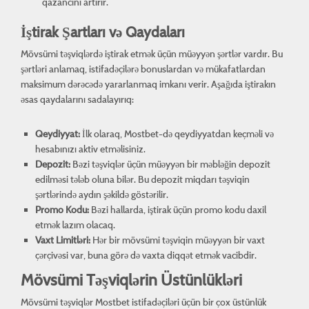
qazancını artırır.
İştirak Şartları və Qaydaları
Mövsümi təşviqlərdə iştirak etmək üçün müəyyən şərtlər vardır. Bu
şərtləri anlamaq, istifadəçilərə bonuslardan və mükafatlardan
maksimum dərəcədə yararlanmaq imkanı verir. Aşağıda iştirakın
əsas qaydalarını sadalayırıq:
Qeydiyyat:
İlk olaraq, Mostbet-də qeydiyyatdan keçməli və
hesabınızı aktiv etməlisiniz.
Depozit:
Bəzi təşviqlər üçün müəyyən bir məbləğin depozit
edilməsi tələb oluna bilər. Bu depozit miqdarı təşviqin
şərtlərində aydın şəkildə göstərilir.
Promo Kodu:
Bəzi hallarda, iştirak üçün promo kodu daxil
etmək lazım olacaq.
Vaxt Limitləri:
Hər bir mövsümi təşviqin müəyyən bir vaxt
çərçivəsi var, buna görə də vaxta diqqət etmək vacibdir.
Mövsümi Təşviqlərin Üstünlükləri
Mövsümi təşviqlər Mostbet istifadəçiləri üçün bir çox üstünlük