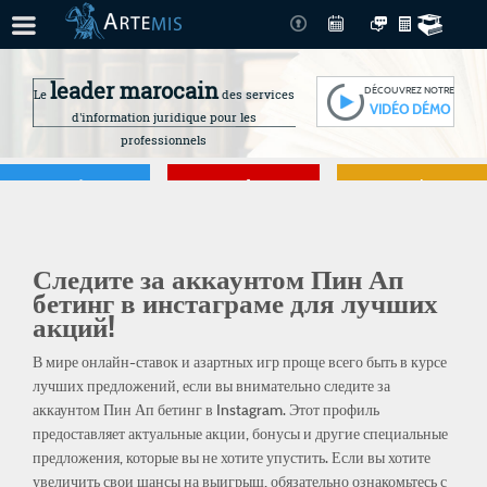
leader marocain
DÉCOUVREZ NOTRE
Le
des services
VIDÉO DÉMO
d'information juridique pour les
professionnels
Je gère
Je me forme
Je connais mes
droits
Следите за аккаунтом Пин Ап
бетинг в инстаграме для лучших
акций!
В мире онлайн-ставок и азартных игр проще всего быть в курсе
лучших предложений, если вы внимательно следите за
аккаунтом Пин Ап бетинг в Instagram. Этот профиль
предоставляет актуальные акции, бонусы и другие специальные
предложения, которые вы не хотите упустить. Если вы хотите
увеличить свои шансы на выигрыш, обязательно ознакомьтесь с