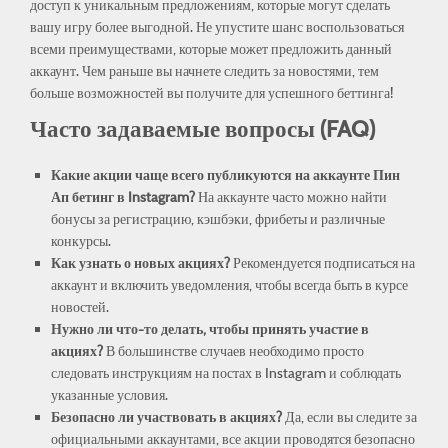
доступ к уникальным предложениям, которые могут сделать
вашу игру более выгодной. Не упустите шанс воспользоваться
всеми преимуществами, которые может предложить данный
аккаунт. Чем раньше вы начнете следить за новостями, тем
больше возможностей вы получите для успешного беттинга!
Часто задаваемые вопросы (FAQ)
Какие акции чаще всего публикуются на аккаунте Пин
Ап бетинг в Instagram?
На аккаунте часто можно найти
бонусы за регистрацию, кэшбэки, фрибеты и различные
конкурсы.
Как узнать о новых акциях?
Рекомендуется подписаться на
аккаунт и включить уведомления, чтобы всегда быть в курсе
новостей.
Нужно ли что-то делать, чтобы принять участие в
акциях?
В большинстве случаев необходимо просто
следовать инструкциям на постах в Instagram и соблюдать
указанные условия.
Безопасно ли участвовать в акциях?
Да, если вы следите за
официальными аккаунтами, все акции проводятся безопасно