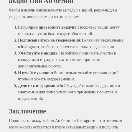
акции Пин Ап бетинг
Чтобы извлечь максимальную выгоду из акций, рекомендуем
следовать нескольким простым советам:
Регулярно проверяйте аккаунт:
Поскольку акции могут
меняться, нужно быть в курсе обновлений.
Подписывайтесь на уведомления:
Включите уведомления
в Instagram, чтобы не пропустить новые предложения.
Участвуйте в акциях:
Не бойтесь принимать участие в
конкурсах и играх, так как это может принести
дополнительные бонусы.
Изучайте условия:
Внимательно читайте условия акций,
чтобы избежать недоразумений.
Делитесь информацией:
Обсуждайте акции с друзьями и
знакомыми для более успешного применения бонусов и
предложений.
Заключение
Подписка на аккаунт Пин Ап бетинг в Instagram — это отличная
возможность оставаться в курсе актуальных акций и получать