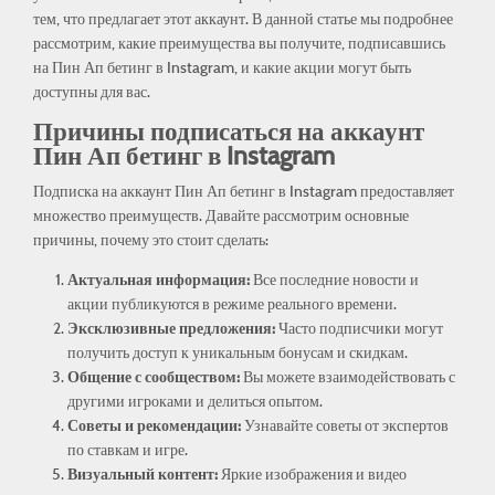
тем, что предлагает этот аккаунт. В данной статье мы подробнее
рассмотрим, какие преимущества вы получите, подписавшись
на Пин Ап бетинг в Instagram, и какие акции могут быть
доступны для вас.
Причины подписаться на аккаунт
Пин Ап бетинг в Instagram
Подписка на аккаунт Пин Ап бетинг в Instagram предоставляет
множество преимуществ. Давайте рассмотрим основные
причины, почему это стоит сделать:
Актуальная информация:
Все последние новости и
акции публикуются в режиме реального времени.
Эксклюзивные предложения:
Часто подписчики могут
получить доступ к уникальным бонусам и скидкам.
Общение с сообществом:
Вы можете взаимодействовать с
другими игроками и делиться опытом.
Советы и рекомендации:
Узнавайте советы от экспертов
по ставкам и игре.
Визуальный контент:
Яркие изображения и видео