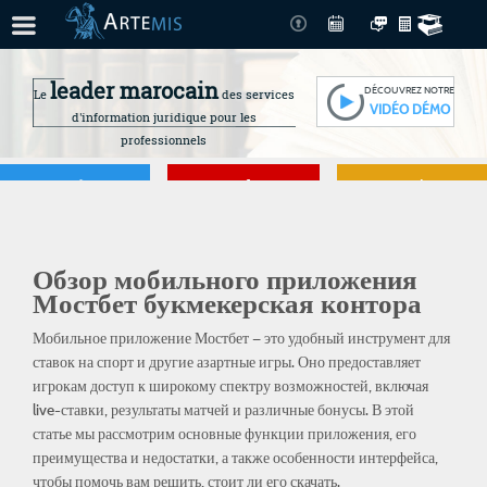
leader marocain
DÉCOUVREZ NOTRE
Le
des services
VIDÉO DÉMO
d'information juridique pour les
professionnels
Je gère
Je me forme
Je connais mes
droits
Обзор мобильного приложения
Мостбет букмекерская контора
Мобильное приложение Мостбет — это удобный инструмент для
ставок на спорт и другие азартные игры. Оно предоставляет
игрокам доступ к широкому спектру возможностей, включая
live-ставки, результаты матчей и различные бонусы. В этой
статье мы рассмотрим основные функции приложения, его
преимущества и недостатки, а также особенности интерфейса,
чтобы помочь вам решить, стоит ли его скачать.