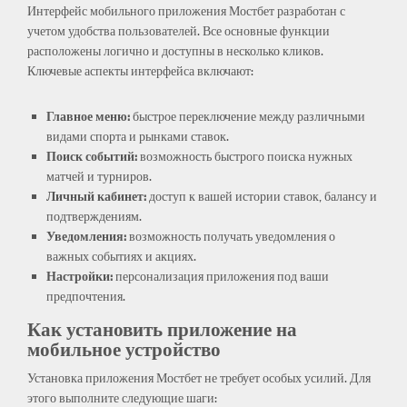
Интерфейс мобильного приложения Мостбет разработан с
учетом удобства пользователей. Все основные функции
расположены логично и доступны в несколько кликов.
Ключевые аспекты интерфейса включают:
Главное меню:
быстрое переключение между различными
видами спорта и рынками ставок.
Поиск событий:
возможность быстрого поиска нужных
матчей и турниров.
Личный кабинет:
доступ к вашей истории ставок, балансу и
подтверждениям.
Уведомления:
возможность получать уведомления о
важных событиях и акциях.
Настройки:
персонализация приложения под ваши
предпочтения.
Как установить приложение на
мобильное устройство
Установка приложения Мостбет не требует особых усилий. Для
этого выполните следующие шаги: