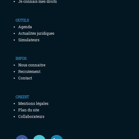
Je connais mes droits
OUTILS
Agenda
Actualités juridiques
Simulateurs
INFOS
Nous connaitre
Recrutement
Contact
CREDIT
Mentions légales
Plan du site
Collaborateurs