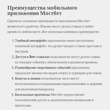
Преимущества мобильного
приложения Мостбет
Одним из основных преимуществ приложения Мостбет
является его удобство. Игроки могут делать ставки в любое
время и в любом месте. Вот несколько ключевых преимуществ:
Удобный интерфейс:
приложение имеет интуитивно
понятный интерфейс, что делает процесс ставок простым и
быстрым.
Доступ к live-ставкам:
пользователи могут делать ставки
на текущие события с обновлением в реальном времени.
Разнообразие спортивных событий:
приложение
предлагает множество видов спорта и турниров для ставок.
Бонусы и акции:
пользователи часто могут
воспользоваться специальными предложениями и акциями
для увеличения банкролла.
Бесплатные прогнозы:
Мостбет предоставляет
пользователям доступ к аналитическим материалам и
прогнозам.