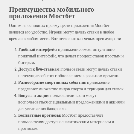
Преимущества мобильного
приложения Мостбет
Одним из основных преимуществ приложения Мостбет
является его удобство. Игроки могут делать ставки в любое
время и в любом месте. Вот несколько ключевых преимуществ:
Удобный интерфейс:
приложение имеет интуитивно
понятный интерфейс, что делает процесс ставок простым и
быстрым.
Доступ к live-ставкам:
пользователи могут делать ставки
на текущие события с обновлением в реальном времени.
Разнообразие спортивных событий:
приложение
предлагает множество видов спорта и турниров для ставок.
Бонусы и акции:
пользователи часто могут
воспользоваться специальными предложениями и акциями
для увеличения банкролла.
Бесплатные прогнозы:
Мостбет предоставляет
пользователям доступ к аналитическим материалам и
прогнозам.