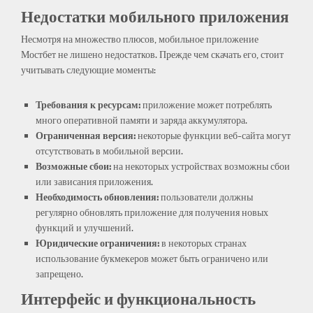
Недостатки мобильного приложения
Несмотря на множество плюсов, мобильное приложение
Мостбет не лишено недостатков. Прежде чем скачать его, стоит
учитывать следующие моменты:
Требования к ресурсам:
приложение может потреблять
много оперативной памяти и заряда аккумулятора.
Ограниченная версия:
некоторые функции веб-сайта могут
отсутствовать в мобильной версии.
Возможные сбои:
на некоторых устройствах возможны сбои
или зависания приложения.
Необходимость обновления:
пользователи должны
регулярно обновлять приложение для получения новых
функций и улучшений.
Юридические ограничения:
в некоторых странах
использование букмекеров может быть ограничено или
запрещено.
Интерфейс и функциональность