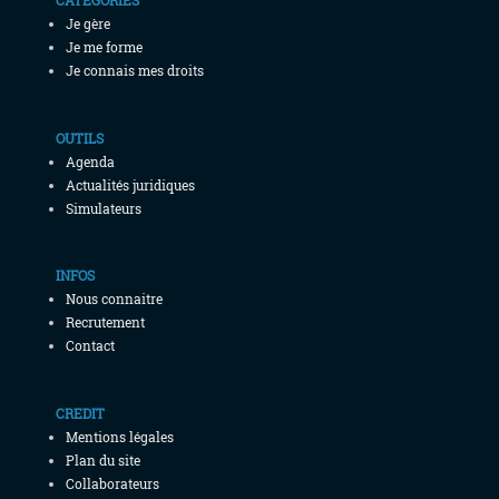
CATÉGORIES
Je gère
Je me forme
Je connais mes droits
OUTILS
Agenda
Actualités juridiques
Simulateurs
INFOS
Nous connaitre
Recrutement
Contact
CREDIT
Mentions légales
Plan du site
Collaborateurs