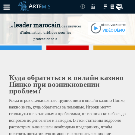
leader marocain
DÉCOUVREZ NOTRE
Le
des services
VIDÉO DÉMO
d'information juridique pour les
professionnels
Je gère
Je me forme
Je connais mes
droits
Куда обратиться в онлайн казино
Пинко при возникновении
проблем?
Когда игрок сталкивается с трудностями в онлайн казино Пинко,
важно знать, куда обратиться за помощью. Игроки могут
столкнуться с различными проблемами, от технических сбоев до
вопросов по депозитам и выводам. В этой статье мы подробно
рассмотрим, какие шаги необходимо предпринять, чтобы
получить оперативную помощь и разрешить возникшие