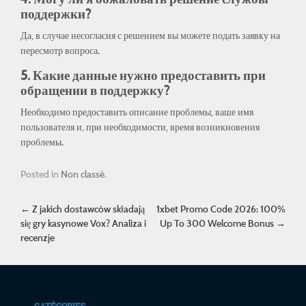
поддержки?
Да, в случае несогласия с решением вы можете подать заявку на
пересмотр вопроса.
5. Какие данные нужно предоставить при
обращении в поддержку?
Необходимо предоставить описание проблемы, ваше имя
пользователя и, при необходимости, время возникновения
проблемы.
Posted in
Non classé
.
Post navigation
←
Z jakich dostawców składają
1xbet Promo Code 2026: 100%
się gry kasynowe Vox? Analiza i
Up To 300 Welcome Bonus
→
recenzje