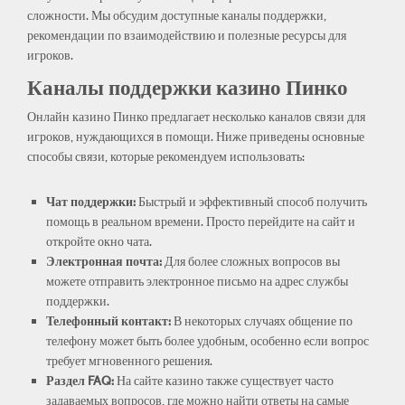
сложности. Мы обсудим доступные каналы поддержки,
рекомендации по взаимодействию и полезные ресурсы для
игроков.
Каналы поддержки казино Пинко
Онлайн казино Пинко предлагает несколько каналов связи для
игроков, нуждающихся в помощи. Ниже приведены основные
способы связи, которые рекомендуем использовать:
Чат поддержки:
Быстрый и эффективный способ получить
помощь в реальном времени. Просто перейдите на сайт и
откройте окно чата.
Электронная почта:
Для более сложных вопросов вы
можете отправить электронное письмо на адрес службы
поддержки.
Телефонный контакт:
В некоторых случаях общение по
телефону может быть более удобным, особенно если вопрос
требует мгновенного решения.
Раздел FAQ:
На сайте казино также существует часто
задаваемых вопросов, где можно найти ответы на самые