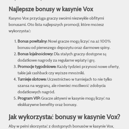
Najlepsze bonusy w kasynie Vox
Kasyno Vox przyciąga graczy swoimi niezwykle obfitymi
bonusami. Oto lista najlepszych promocji, które możesz
wykorzystać:
Bonus powitalny:
Nowi gracze mogą liczyć na aż 100%
bonusu od pierwszego depozytu oraz darmowe spiny.
Bonus lojalnościowy:
Dla stałych graczy dostępne są
dodatkowe nagrody za regularne wpłaty i grę.
Promocje tygodniowe:
Każdy tydzień przynosi nowe oferty,
takie jak cashback czy wyższe mnożniki.
Turnieje slotowe:
Uczestnictwo w turniejach to nie tylko
szansa na wygraną, ale również możliwość zdobycia
dodatkowych nagród.
Program VIP:
Gracze aktywni w kasynie mogą liczyć na
ekskluzywne benefity oraz bonusy.
Jak wykorzystać bonusy w kasynie Vox?
Aby w pełni skorzystać z dostępnych bonusów w kasynie Vox,