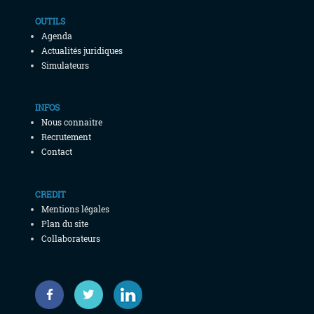
OUTILS
Agenda
Actualités juridiques
Simulateurs
INFOS
Nous connaitre
Recrutement
Contact
CREDIT
Mentions légales
Plan du site
Collaborateurs