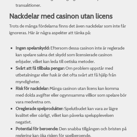
transaktioner.
Nackdelar med casinon utan licens
Trots de många fördelarna finns det även nackdelar som inte får
ignoreras. Här är några aspekter att tänka på:
Ingen spelarskydd:
Eftersom dessa casinon inte är reglerade
kan spelare sakna det skydd som licensierade casinon
erbjuder, vilket kan leda till oetiska metoder.
Svårt att få tillbaka pengar:
Om problem uppstår med
utbetalningar eller fusk är det ofta svårt att få hjälp från
myndigheter.
Risk för nackdelar:
Många casinon utan licens kan komma
med dolda avgifter eller ogynnsamma villkor som spelare bör
vara medvetna om.
Oreglerade spelprodukter:
Spelutbudet kan vara av lägre
kvalitet eller oärligt, vilket kan påverka spelupplevelsen
negativt.
Potential för beroende:
Den snabba tillgången och bristen på
reglering kan öka risken för spelberoende.