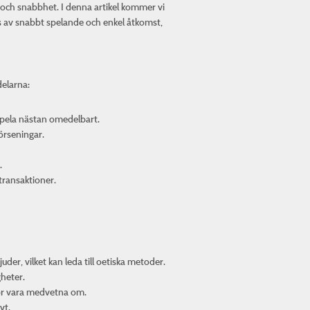
 och snabbhet. I denna artikel kommer vi
as av snabbt spelande och enkel åtkomst,
delarna:
 spela nästan omedelbart.
örseningar.
.
transaktioner.
er, vilket kan leda till oetiska metoder.
gheter.
ör vara medvetna om.
vt.