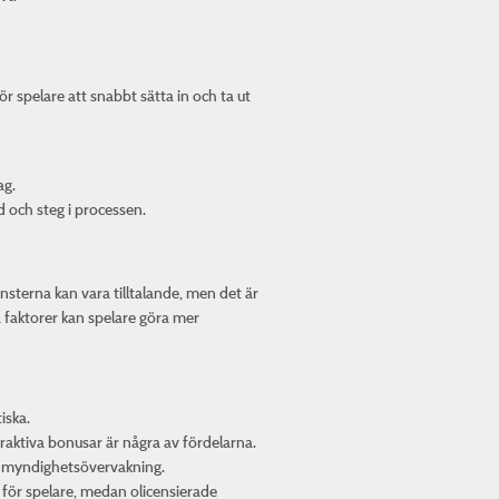
 spelare att snabbt sätta in och ta ut
ag.
d och steg i processen.
terna kan vara tilltalande, men det är
 faktorer kan spelare göra mer
iska.
aktiva bonusar är några av fördelarna.
on myndighetsövervakning.
d för spelare, medan olicensierade