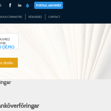
S
PORTAIL ABONNÉS
NOUS CONNAITRE
RÉAGISSEZ
CONTACT
OUVREZ
OTRE
O DÉMO
s droits
ingar
nköverföringar