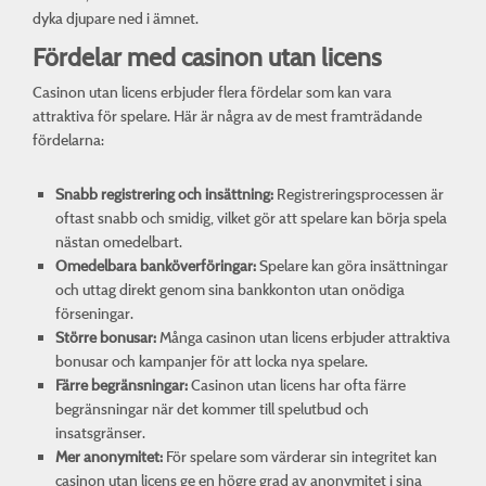
dyka djupare ned i ämnet.
Fördelar med casinon utan licens
Casinon utan licens erbjuder flera fördelar som kan vara
attraktiva för spelare. Här är några av de mest framträdande
fördelarna:
Snabb registrering och insättning:
Registreringsprocessen är
oftast snabb och smidig, vilket gör att spelare kan börja spela
nästan omedelbart.
Omedelbara banköverföringar:
Spelare kan göra insättningar
och uttag direkt genom sina bankkonton utan onödiga
förseningar.
Större bonusar:
Många casinon utan licens erbjuder attraktiva
bonusar och kampanjer för att locka nya spelare.
Färre begränsningar:
Casinon utan licens har ofta färre
begränsningar när det kommer till spelutbud och
insatsgränser.
Mer anonymitet:
För spelare som värderar sin integritet kan
casinon utan licens ge en högre grad av anonymitet i sina