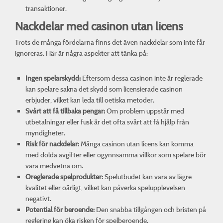
transaktioner.
Nackdelar med casinon utan licens
Trots de många fördelarna finns det även nackdelar som inte får
ignoreras. Här är några aspekter att tänka på:
Ingen spelarskydd:
Eftersom dessa casinon inte är reglerade
kan spelare sakna det skydd som licensierade casinon
erbjuder, vilket kan leda till oetiska metoder.
Svårt att få tillbaka pengar:
Om problem uppstår med
utbetalningar eller fusk är det ofta svårt att få hjälp från
myndigheter.
Risk för nackdelar:
Många casinon utan licens kan komma
med dolda avgifter eller ogynnsamma villkor som spelare bör
vara medvetna om.
Oreglerade spelprodukter:
Spelutbudet kan vara av lägre
kvalitet eller oärligt, vilket kan påverka spelupplevelsen
negativt.
Potential för beroende:
Den snabba tillgången och bristen på
reglering kan öka risken för spelberoende.