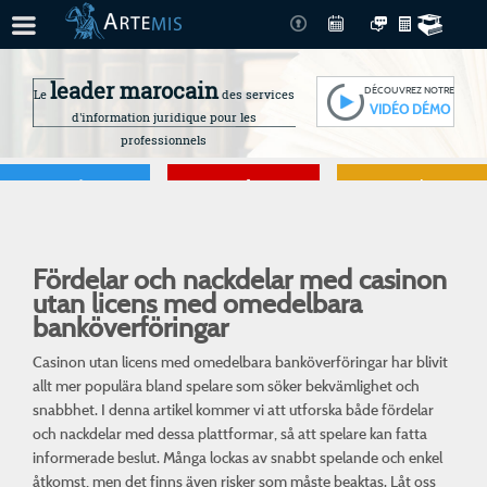
leader marocain
DÉCOUVREZ NOTRE
Le
des services
VIDÉO DÉMO
d'information juridique pour les
professionnels
Je gère
Je me forme
Je connais mes
droits
Fördelar och nackdelar med casinon
utan licens med omedelbara
banköverföringar
Casinon utan licens med omedelbara banköverföringar har blivit
allt mer populära bland spelare som söker bekvämlighet och
snabbhet. I denna artikel kommer vi att utforska både fördelar
och nackdelar med dessa plattformar, så att spelare kan fatta
informerade beslut. Många lockas av snabbt spelande och enkel
åtkomst, men det finns även risker som måste beaktas. Låt oss