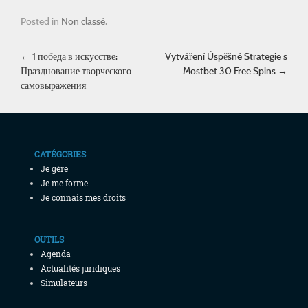
Posted in
Non classé
.
Post navigation
←
1 победа в искусстве:
Vytváření Úspěšné Strategie s
Празднование творческого
Mostbet 30 Free Spins
→
самовыражения
CATÉGORIES
Je gère
Je me forme
Je connais mes droits
OUTILS
Agenda
Actualités juridiques
Simulateurs