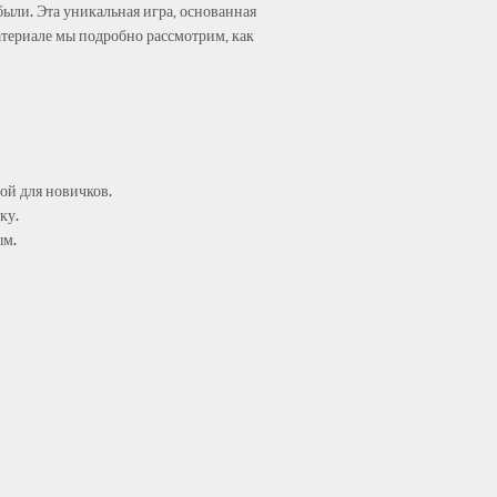
ыли. Эта уникальная игра, основанная
атериале мы подробно рассмотрим, как
ой для новичков.
ку.
ым.