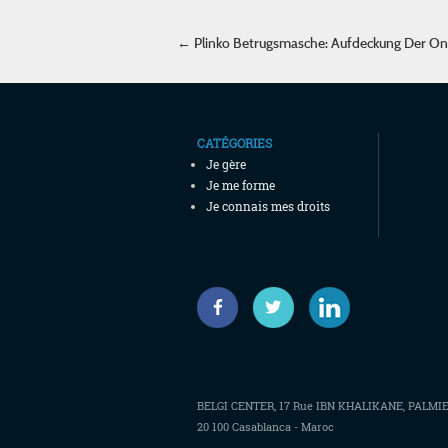
Post navigation
←
Plinko Betrugsmasche: Aufdeckung Der Onl
CATÉGORIES
Je gère
Je me forme
Je connais mes droits
BELGI CENTER, 17 Rue IBN KHALIKANE, PALM
20 100 Casablanca - Maroc