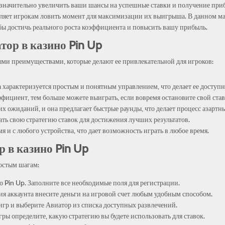
 значительно увеличить ваши шансы на успешные ставки и получение приб
воляет игрокам ловить момент для максимизации их выигрыша. В данном м
бы достичь реального роста коэффициента и повысить вашу прибыль.
ор в казино Pin Up
ми преимуществами, которые делают ее привлекательной для игроков:
 характеризуется простым и понятным управлением, что делает ее доступн
ициент, тем больше можете выиграть, если вовремя остановите свой став
их ожиданий, и она предлагает быстрые раунды, что делает процесс азартн
ть свою стратегию ставок для достижения лучших результатов.
я и с любого устройства, что дает возможность играть в любое время.
р в казино Pin Up
ростым шагам:
о Pin Up. Заполните все необходимые поля для регистрации.
я аккаунта внесите деньги на игровой счет любым удобным способом.
игр и выберите Авиатор из списка доступных развлечений.
ры определите, какую стратегию вы будете использовать для ставок.