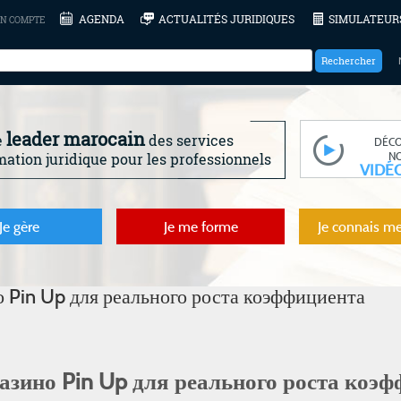
AGENDA
ACTUALITÉS JURIDIQUES
SIMULATEUR
N COMPTE
leader marocain
e
des services
DÉC
N
mation juridique pour les professionnels
VIDÉ
Je gère
Je me forme
Je connais me
о Pin Up для реального роста коэффициента
азино Pin Up для реального роста коэ