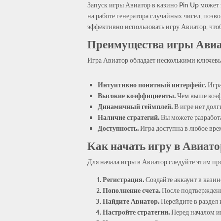
Запуск игры Авиатор в казино Pin Up может
на работе генератора случайных чисел, поз
эффективно использовать игру Авиатор, что
Преимущества игры Авиат
Игра Авиатор обладает несколькими ключевы
Интуитивно понятный интерфейс.
Игра
Высокие коэффициенты.
Чем выше коэфф
Динамичный геймплей.
В игре нет долг
Наличие стратегий.
Вы можете разработа
Доступность.
Игра доступна в любое врем
Как начать игру в Авиато
Для начала игры в Авиатор следуйте этим п
Регистрация.
Создайте аккаунт в казин
Пополнение счета.
После подтверждени
Найдите Авиатор.
Перейдите в раздел 
Настройте стратегии.
Перед началом иг