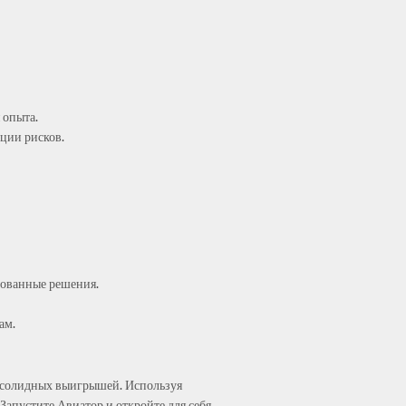
 опыта.
ции рисков.
нованные решения.
ам.
я солидных выигрышей. Используя
Запустите Авиатор и откройте для себя