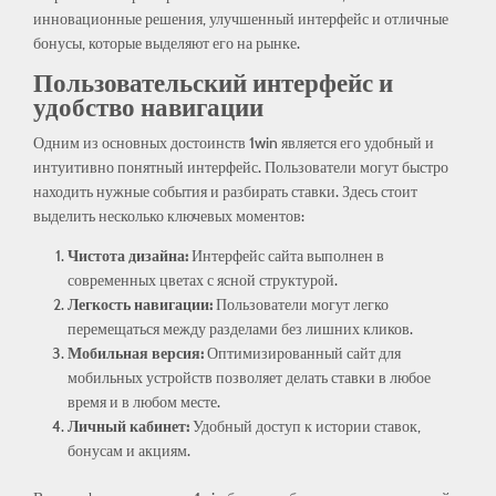
инновационные решения, улучшенный интерфейс и отличные
бонусы, которые выделяют его на рынке.
Пользовательский интерфейс и
удобство навигации
Одним из основных достоинств 1win является его удобный и
интуитивно понятный интерфейс. Пользователи могут быстро
находить нужные события и разбирать ставки. Здесь стоит
выделить несколько ключевых моментов:
Чистота дизайна:
Интерфейс сайта выполнен в
современных цветах с ясной структурой.
Легкость навигации:
Пользователи могут легко
перемещаться между разделами без лишних кликов.
Мобильная версия:
Оптимизированный сайт для
мобильных устройств позволяет делать ставки в любое
время и в любом месте.
Личный кабинет:
Удобный доступ к истории ставок,
бонусам и акциям.