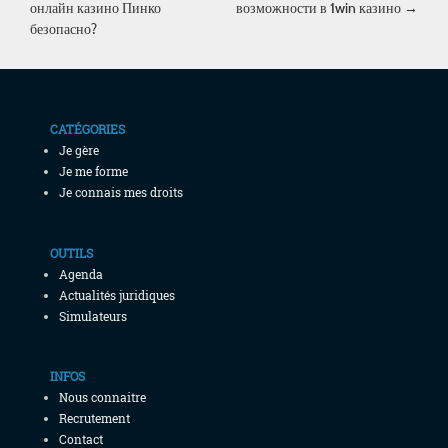
онлайн казино Пинко
возможности в 1win казино
→
безопасно?
CATÉGORIES
Je gère
Je me forme
Je connais mes droits
OUTILS
Agenda
Actualités juridiques
Simulateurs
INFOS
Nous connaitre
Recrutement
Contact