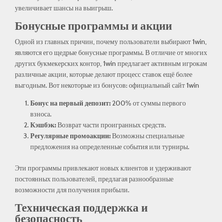
увеличивает шансы на выигрыш.
Бонусные программы и акции
Одной из главных причин, почему пользователи выбирают 1win,
являются его щедрые бонусные программы. В отличие от многих
других букмекерских контор, 1win предлагает активным игрокам
различные акции, которые делают процесс ставок ещё более
выгодным. Вот некоторые из бонусов:
официальный сайт 1win
Бонус на первый депозит:
200% от суммы первого
взноса.
Кэшбэк:
Возврат части проигранных средств.
Регулярные промоакции:
Возможны специальные
предложения на определенные события или турниры.
Эти программы привлекают новых клиентов и удерживают
постоянных пользователей, предлагая разнообразные
возможности для получения прибыли.
Техническая поддержка и
безопасность