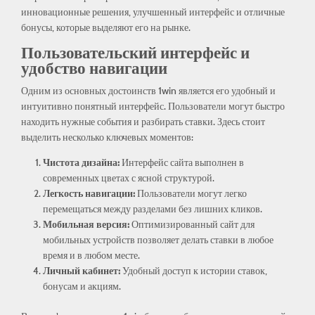
инновационные решения, улучшенный интерфейс и отличные
бонусы, которые выделяют его на рынке.
Пользовательский интерфейс и
удобство навигации
Одним из основных достоинств 1win является его удобный и
интуитивно понятный интерфейс. Пользователи могут быстро
находить нужные события и разбирать ставки. Здесь стоит
выделить несколько ключевых моментов:
Чистота дизайна:
Интерфейс сайта выполнен в
современных цветах с ясной структурой.
Легкость навигации:
Пользователи могут легко
перемещаться между разделами без лишних кликов.
Мобильная версия:
Оптимизированный сайт для
мобильных устройств позволяет делать ставки в любое
время и в любом месте.
Личный кабинет:
Удобный доступ к истории ставок,
бонусам и акциям.