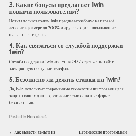
3. Какие бонусы предлагает 1win
новыми пользователям?
Новым пользователям 1win предлагается бонус на первый
депозит в размере до 200% и другие акции, повышающие
шансы на выигрыш.
4. Как связаться со службой поддержки
1win?
Служба поддержки 1win доступна 24/7 через чат на сайте,
электронную почту или телефон.
5. Безопасно ли делать ставки на 1win?
Да, 1win использует современные технологии шифрования для
защиты ваших данных, что делает ставки на платформе
безопасными.
Posted in
Non classé
.
Post navigation
←
Как вывести деньги из
Партнёрские программы и