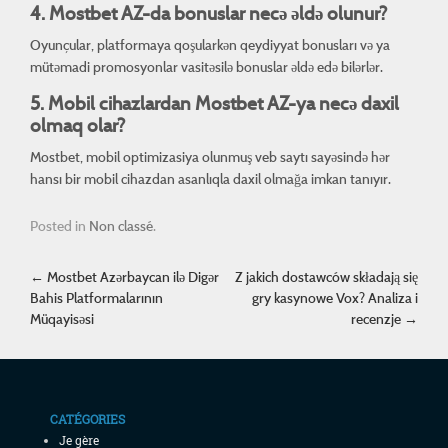
4. Mostbet AZ-da bonuslar necə əldə olunur?
Oyunçular, platformaya qoşularkən qeydiyyat bonusları və ya
mütəmadi promosyonlar vasitəsilə bonuslar əldə edə bilərlər.
5. Mobil cihazlardan Mostbet AZ-ya necə daxil
olmaq olar?
Mostbet, mobil optimizasiya olunmuş veb saytı sayəsində hər
hansı bir mobil cihazdan asanlıqla daxil olmağa imkan tanıyır.
Posted in
Non classé
.
Post navigation
←
Mostbet Azərbaycan ilə Digər
Z jakich dostawców składają się
Bahis Platformalarının
gry kasynowe Vox? Analiza i
Müqayisəsi
recenzje
→
CATÉGORIES
Je gère