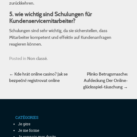
zurückkehren.
5. wie wichtig sind Schulungen für
Kundenservicemitarbeiter?
Schulungen sind sehr wichtig, da sie sicherstellen, dass
Mitarbeiter kompetent und effektiv auf Kundenanfragen
reagieren können.
Posted in
Non classé
.
Post navigation
←
Kde hrát online casino? Jak se
Plinko Betrugsmasche:
bezpečně registrovat online
Aufdeckung Der Online-
glücksspiel-täuschung
→
CATÉGORIES
Je gère
Je me forme
Je connais mes droits