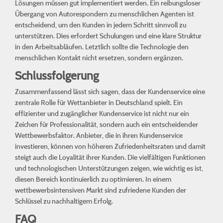
Lösungen müssen gut implementiert werden. Ein reibungsloser
Übergang von Autorespondern zu menschlichen Agenten ist
entscheidend, um den Kunden in jedem Schritt sinnvoll zu
unterstützen. Dies erfordert Schulungen und eine klare Struktur
in den Arbeitsabläufen. Letztlich sollte die Technologie den
menschlichen Kontakt nicht ersetzen, sondern ergänzen.
Schlussfolgerung
Zusammenfassend lässt sich sagen, dass der Kundenservice eine
zentrale Rolle für Wettanbieter in Deutschland spielt. Ein
effizienter und zugänglicher Kundenservice ist nicht nur ein
Zeichen für Professionalität, sondern auch ein entscheidender
Wettbewerbsfaktor. Anbieter, die in ihren Kundenservice
investieren, können von höheren Zufriedenheitsraten und damit
steigt auch die Loyalität ihrer Kunden. Die vielfältigen Funktionen
und technologischen Unterstützungen zeigen, wie wichtig es ist,
diesen Bereich kontinuierlich zu optimieren. In einem
wettbewerbsintensiven Markt sind zufriedene Kunden der
Schlüssel zu nachhaltigem Erfolg.
FAQ