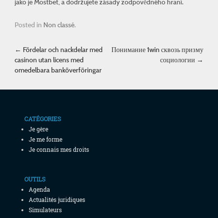
jako je Mostbet, a dodržujete zásady zodpovědného hraní.
Posted in
Non classé
.
Post navigation
←
Fördelar och nackdelar med
Понимание 1win сквозь призму
casinon utan licens med
социологии
→
omedelbara banköverföringar
CATÉGORIES
Je gère
Je me forme
Je connais mes droits
OUTILS
Agenda
Actualités juridiques
Simulateurs