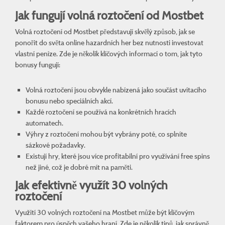
Jak fungují volná roztočení od Mostbet
Volná roztočení od Mostbet představují skvělý způsob, jak se
ponořit do světa online hazardních her bez nutnosti investovat
vlastní peníze. Zde je několik klíčových informací o tom, jak tyto
bonusy fungují:
Volná roztočení jsou obvykle nabízená jako součást uvítacího
bonusu nebo speciálních akcí.
Každé roztočení se používá na konkrétních hracích
automatech.
Výhry z roztočení mohou být vybrány poté, co splníte
sázkové požadavky.
Existují hry, které jsou více profitabilní pro využívání free spins
než jiné, což je dobré mít na paměti.
Jak efektivně využít 30 volných
roztočení
Využití 30 volných roztočení na Mostbet může být klíčovým
faktorem pro úspěch vašeho hraní. Zde je několik tipů, jak správně