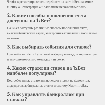
Чтобы зарегистрироваться, перейдите на сайт 1хБет, нажмите
кнопку « Регистрация » и заполните необходимые поля.
2. Какие способы пополнения счета
доступны на 1хБет?
На 1хБет доступны различные способы пополнения счета,
включая банковские карты, электронные кошельки и мобильные
платежи.
3. Как выбирать события для ставок?
При выборе событий учитывайте форму команд, историю встреч
и текущие новости о командах и игроках.
4. Какие стратегии ставок на 1хБет
наиболее популярны?
Востребованные стратегии включают ставки на фаворитов,
андердогов, арбитражные ставки и систему Мартингейла.
5. Как управлять банкроллом при
ставках?