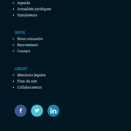
Agenda
Actualités juridiques
Simulateurs
INFOS
Nous connaitre
Recrutement
Contact
CREDIT
Mentions légales
Plan du site
Collaborateurs