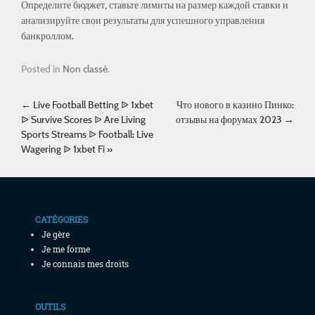
Определите бюджет, ставьте лимиты на размер каждой ставки и
анализируйте свои результаты для успешного управления
банкроллом.
Posted in
Non classé
.
Post navigation
←
Live Football Betting ᐉ 1xbet
Что нового в казино Пинко:
ᐉ Survive Scores ᐉ Are Living
отзывы на форумах 2023
→
Sports Streams ᐉ Football: Live
Wagering ᐉ 1xbet Fi »
CATÉGORIES
Je gère
Je me forme
Je connais mes droits
OUTILS