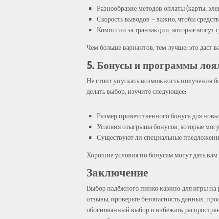
Разнообразие методов оплаты (карты, эл
Скорость выводов — важно, чтобы средств
Комиссии за транзакции, которые могут 
Чем больше вариантов, тем лучше; это даст
5. Бонусы и программы лоя
Не стоит упускать возможность получения б
делать выбор, изучите следующее:
Размер приветственного бонуса для новы
Условия отыгрыша бонусов, которые могу
Существуют ли специальные предложения
Хорошие условия по бонусам могут дать вам
Заключение
Выбор надёжного пинко казино для игры на 
отзывы, проверьте безопасность данных, пр
обоснованный выбор и избежать распростра