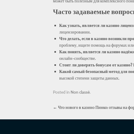
может быть полезным для комплексного пон
Часто задаваемые вопро
Как узнать, является ли казино лице
лицензировании.
Что делать, если в казино возникли п
проблему, ищите помощь на форумах или 
Как понять, является ли казино надё
онлайн-сообществе.
Стоит ли доверять бонусам от казино?
Какой самый безопасный метод для по
высокой степени защиты данных.
Posted in
Non classé
.
Post navigation
←
Что нового в казино Пинко: отзывы на ф