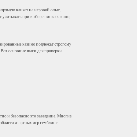
напрямую влияет на игровой опыт,
т учитывать при выборе пинко казино,
нзированные казино подлежат строгому
. Вот основные шаги для проверки
стно и безопасно это заведение. Многие
 области азартных игр
гемблинг-