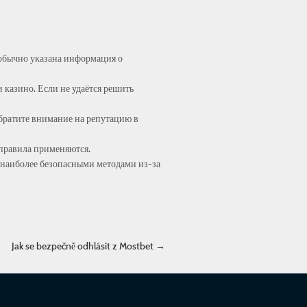
 обычно указана информация о
 казино. Если не удаётся решить
обратите внимание на репутацию в
 правила применяются.
наиболее безопасными методами из-за
Jak se bezpečně odhlásit z Mostbet
→