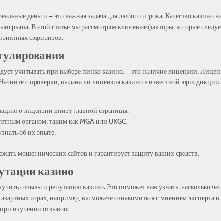
еальные деньги — это важная задача для любого игрока. Качество казино 
выигрыша. В этой статье мы рассмотрим ключевые факторы, которые следуе
еприятных сюрпризов.
егулирования
едует учитывать при выборе пинко казино, — это наличие лицензии. Лице
 Начните с проверки, выдана ли лицензия казино в известной юрисдикции
мацию о лицензии внизу главной страницы.
итетным органом, таким как MGA или UKGC.
знать об их опыте.
ежать мошеннических сайтов и гарантирует защиту ваших средств.
путации казино
изучить отзывы и репутацию казино. Это поможет вам узнать, насколько че
азартных играх, например, вы можете ознакомиться с мнением эксперта в
при изучении отзывов: