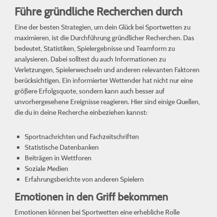
Führe gründliche Recherchen durch
Eine der besten Strategien, um dein Glück bei Sportwetten zu
maximieren, ist die Durchführung gründlicher Recherchen. Das
bedeutet, Statistiken, Spielergebnisse und Teamform zu
analysieren. Dabei solltest du auch Informationen zu
Verletzungen, Spielerwechseln und anderen relevanten Faktoren
berücksichtigen. Ein informierter Wettender hat nicht nur eine
größere Erfolgsquote, sondern kann auch besser auf
unvorhergesehene Ereignisse reagieren. Hier sind einige Quellen,
die du in deine Recherche einbeziehen kannst:
Sportnachrichten und Fachzeitschriften
Statistische Datenbanken
Beiträgen in Wettforen
Soziale Medien
Erfahrungsberichte von anderen Spielern
Emotionen in den Griff bekommen
Emotionen können bei Sportwetten eine erhebliche Rolle