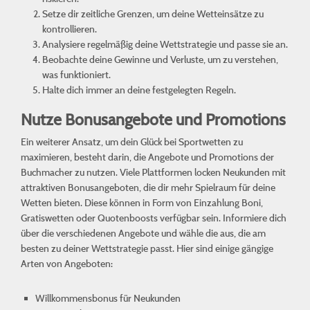
Setze dir zeitliche Grenzen, um deine Wetteinsätze zu
kontrollieren.
Analysiere regelmäßig deine Wettstrategie und passe sie an.
Beobachte deine Gewinne und Verluste, um zu verstehen,
was funktioniert.
Halte dich immer an deine festgelegten Regeln.
Nutze Bonusangebote und Promotions
Ein weiterer Ansatz, um dein Glück bei Sportwetten zu
maximieren, besteht darin, die Angebote und Promotions der
Buchmacher zu nutzen. Viele Plattformen locken Neukunden mit
attraktiven Bonusangeboten, die dir mehr Spielraum für deine
Wetten bieten. Diese können in Form von Einzahlung Boni,
Gratiswetten oder Quotenboosts verfügbar sein. Informiere dich
über die verschiedenen Angebote und wähle die aus, die am
besten zu deiner Wettstrategie passt. Hier sind einige gängige
Arten von Angeboten:
Willkommensbonus für Neukunden