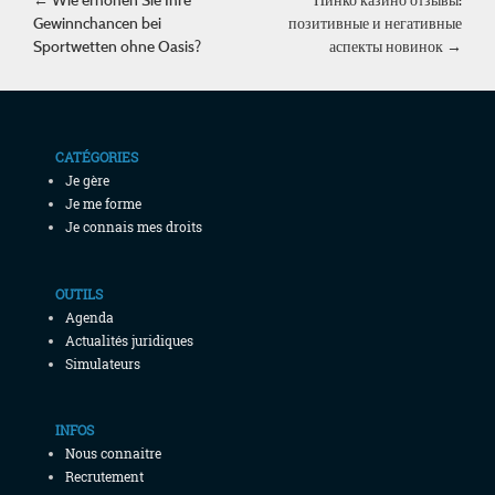
Gewinnchancen bei
позитивные и негативные
Sportwetten ohne Oasis?
аспекты новинок
→
CATÉGORIES
Je gère
Je me forme
Je connais mes droits
OUTILS
Agenda
Actualités juridiques
Simulateurs
INFOS
Nous connaitre
Recrutement