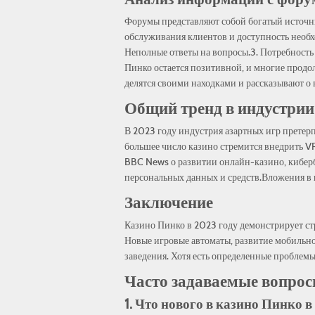
Форумы представляют собой богатый источни
обслуживания клиентов и доступность необх
Неполные ответы на вопросы.3. Потребность 
Пинко остается позитивной, и многие продо
делятся своими находками и рассказывают о
Общий тренд в индустрии
В 2023 году индустрия азартных игр претерп
большее число казино стремится внедрить VR
BBC News о развитии онлайн-казино
, кибе
персональных данных и средств.Вложения в
Заключение
Казино Пинко в 2023 году демонстрирует с
Новые игровые автоматы, развитие мобильн
заведения. Хотя есть определенные проблемы
Часто задаваемые вопрос
1. Что нового в казино Пинко в