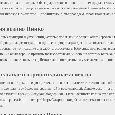
лекать внимание игроков благодаря своим инновационным предложениям 
ельные, так и отрицательные аспекты работы заведения. В этом articolo 
ия игроков и экспертов. Дополнительно, мы проведем небольшой анализ 
ия казино Пинко
 новых функций и улучшений, которые повлияли на общий опыт игроков. 
Упрощенная регистрация и процесс верификации для новых пользователе
мобильное приложение для удобного доступа.5. Бонусные программы и ак
нения были хорошо приняты пользователями, многие из которых выражают
оков, « новые автоматы действительно интересные и увлекательные, а но
тельные и отрицательные аспекты
тся от восторженных до критических, и это вполне естественно для любог
я сделали игру более интерактивной и вовлекающей. Однако есть и негат
ни ожидания реакции службы поддержки.- Ограниченного количества игр 
ных игр,
гемблинг-эксперт Игорь Смирнов
, подобные недостатки часто вс
и.
ов по теме казино Пинко