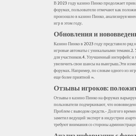
В 2023 году казино Пинко продолжает прив
форумах, пользователи отмечают как положит
произошло в казино Пинко, анализируя мнен
игр в этом году.
Обновления и нововведен
Казино Пинко в 2023 году представило ряд
игровые автоматы с уникальными темами.2. 
для участников.4. Улучшенный интерфейс и 
увеличить свои шансы на выигрыш.Эти изме
форумах. Например, по словам одного из игр
еще более приятной ».
Отзывы игроков: положи
Отзывы о казино Пинко на форумах варьирую
пользователи подчеркивают, что нововведени
Проблем с выводом средств.- Долгого време
заметил ведущий эксперт в индустрии азарт
требуют внимания со стороны администраци
Анализ информации с форум