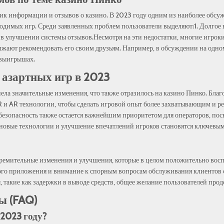
к информации и отзывов о казино. В 2023 году одним из наиболее обсуж
одимых игр. Среди заявленных проблем пользователи выделяют:1. Долгое
в улучшении системы отзывов.Несмотря на эти недостатки, многие игроки
лжают рекомендовать его своим друзьям. Например, в обсуждении на одн
 выигрышах.
 азартных игр в 2023
ела значительные изменения, что также отразилось на казино Пинко. Бла
 и AR технологии, чтобы сделать игровой опыт более захватывающим и ре
рбезопасность также остается важнейшим приоритетом для операторов, по
 новые технологии и улучшение впечатлений игроков становятся ключевы
тремительные изменения и улучшения, которые в целом положительно вос
ого приложения и внимание к спорным вопросам обслуживания клиентов 
, такие как задержки в выводе средств, общее желание пользователей прод
ы (FAQ)
 2023 году?