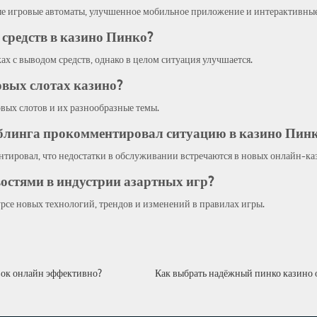
ые игровые автоматы, улучшенное мобильное приложение и интерактивны
 средств в казино Пинко?
х с выводом средств, однако в целом ситуация улучшается.
овых слотах казино?
вых слотов и их разнообразные темы.
емблинга прокомментировал ситуацию в казино Пин
тировал, что недостатки в обслуживании встречаются в новых онлайн-ка
востями в индустрии азартных игр?
урсе новых технологий, трендов и изменений в правилах игры.
авок онлайн эффективно?
Как выбрать надёжный пинко казино 