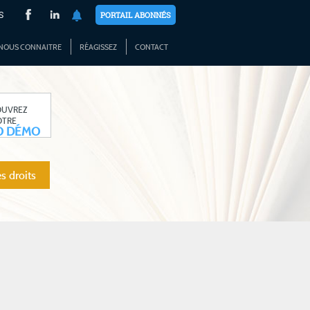
S
PORTAIL ABONNÉS
NOUS CONNAITRE
RÉAGISSEZ
CONTACT
OUVREZ
OTRE
O DÉMO
s droits