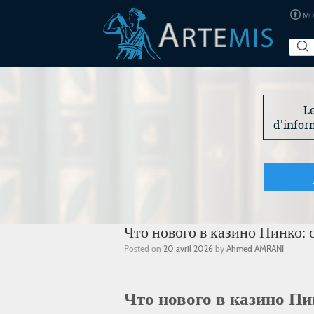
MO
L
d'infor
Что нового в казино Пинко:
Posted on
20 avril 2026
by
Ahmed AMRANI
Что нового в казино П