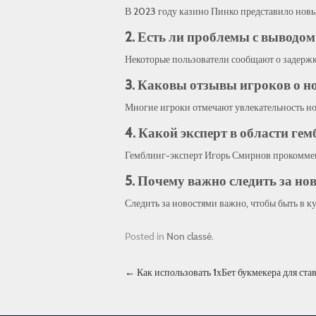
В 2023 году казино Пинко представило нов
2. Есть ли проблемы с выводом
Некоторые пользователи сообщают о задержка
3. Каковы отзывы игроков о н
Многие игроки отмечают увлекательность но
4. Какой эксперт в области г
Гемблинг-эксперт Игорь Смирнов прокоммен
5. Почему важно следить за но
Следить за новостями важно, чтобы быть в к
Posted in
Non classé
.
Post navigation
←
Как использовать 1хБет букмекера для ст