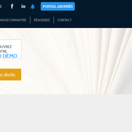
S
PORTAIL ABONNÉS
NOUS CONNAITRE
RÉAGISSEZ
CONTACT
OUVREZ
OTRE
O DÉMO
s droits