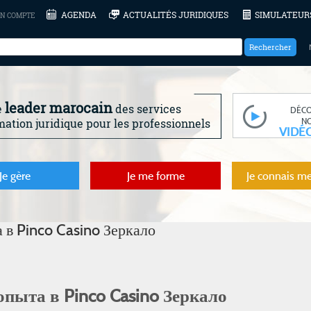
AGENDA
ACTUALITÉS JURIDIQUES
SIMULATEUR
N COMPTE
leader marocain
e
des services
DÉC
N
mation juridique pour les professionnels
VIDÉ
Je gère
Je me forme
Je connais me
в Pinco Casino Зеркало
пыта в Pinco Casino Зеркало