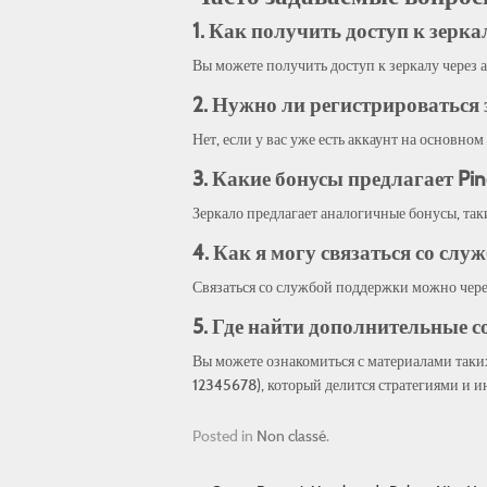
1. Как получить доступ к зерка
Вы можете получить доступ к зеркалу через
2. Нужно ли регистрироваться 
Нет, если у вас уже есть аккаунт на основно
3. Какие бонусы предлагает Pin
Зеркало предлагает аналогичные бонусы, та
4. Как я могу связаться со слу
Связаться со службой поддержки можно через
5. Где найти дополнительные 
Вы можете ознакомиться с материалами таки
12345678), который делится стратегиями и и
Posted in
Non classé
.