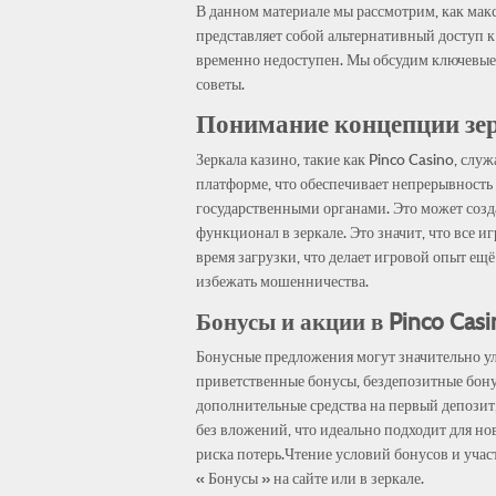
В данном материале мы рассмотрим, как макс
представляет собой альтернативный доступ к
временно недоступен. Мы обсудим ключевые 
советы.
Понимание концепции зе
Зеркала казино, такие как Pinco Casino, сл
платформе, что обеспечивает непрерывность
государственными органами. Это может созд
функционал в зеркале. Это значит, что все 
время загрузки, что делает игровой опыт ещё
избежать мошенничества.
Бонусы и акции в Pinco Cas
Бонусные предложения могут значительно ул
приветственные бонусы, бездепозитные бону
дополнительные средства на первый депозит,
без вложений, что идеально подходит для но
риска потерь.Чтение условий бонусов и учас
« Бонусы » на сайте или в зеркале.