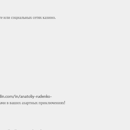
е или социальных сетях казино.
din.com/in/anatoliy-rudenko-
дачи в ваших азартных приключениях!