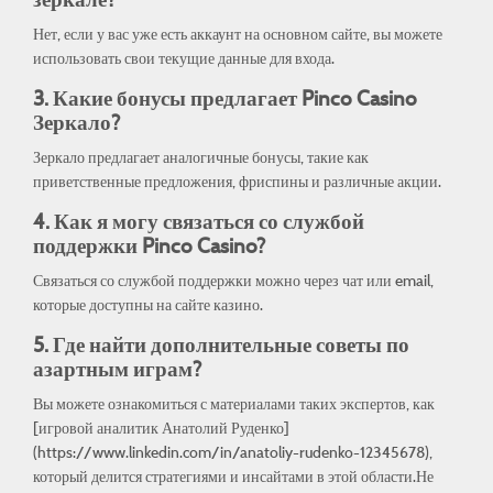
Нет, если у вас уже есть аккаунт на основном сайте, вы можете
использовать свои текущие данные для входа.
3. Какие бонусы предлагает Pinco Casino
Зеркало?
Зеркало предлагает аналогичные бонусы, такие как
приветственные предложения, фриспины и различные акции.
4. Как я могу связаться со службой
поддержки Pinco Casino?
Связаться со службой поддержки можно через чат или email,
которые доступны на сайте казино.
5. Где найти дополнительные советы по
азартным играм?
Вы можете ознакомиться с материалами таких экспертов, как
[игровой аналитик Анатолий Руденко]
(https://www.linkedin.com/in/anatoliy-rudenko-12345678),
который делится стратегиями и инсайтами в этой области.Не