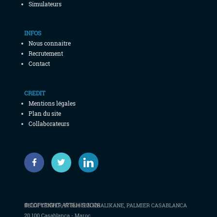
Simulateurs
INFOS
Nous connaitre
Recrutement
Contact
CREDIT
Mentions légales
Plan du site
Collaborateurs
© COPYRIGHT ARTEMIS 2026
BELGI CENTER, 17 Rue IBN KHALIKANE, PALMIER CASABLANCA
20 100 Casablanca - Maroc