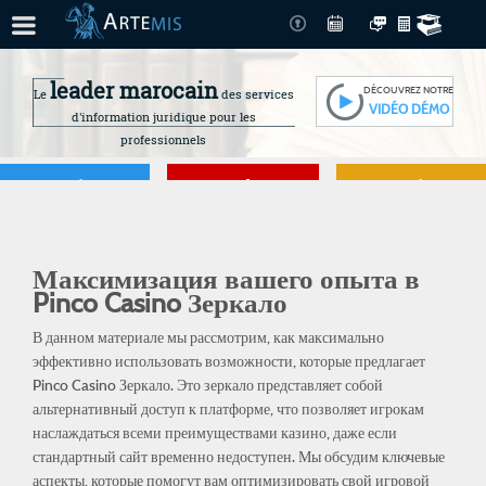
leader marocain
DÉCOUVREZ NOTRE
Le
des services
VIDÉO DÉMO
d'information juridique pour les
professionnels
Je gère
Je me forme
Je connais mes
droits
Максимизация вашего опыта в
Pinco Casino Зеркало
В данном материале мы рассмотрим, как максимально
эффективно использовать возможности, которые предлагает
Pinco Casino Зеркало. Это зеркало представляет собой
альтернативный доступ к платформе, что позволяет игрокам
наслаждаться всеми преимуществами казино, даже если
стандартный сайт временно недоступен. Мы обсудим ключевые
аспекты, которые помогут вам оптимизировать свой игровой