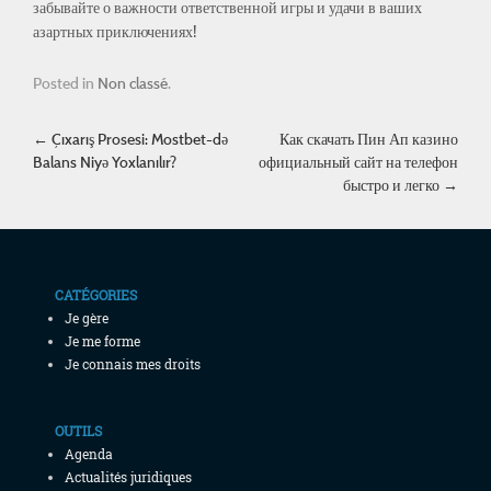
забывайте о важности ответственной игры и удачи в ваших
азартных приключениях!
Posted in
Non classé
.
Post navigation
←
Çıxarış Prosesi: Mostbet-də
Как скачать Пин Ап казино
Balans Niyə Yoxlanılır?
официальный сайт на телефон
быстро и легко
→
CATÉGORIES
Je gère
Je me forme
Je connais mes droits
OUTILS
Agenda
Actualités juridiques